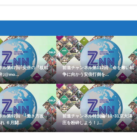
ネル第67回｢安倍の『核戦
前進チャンネル第112回「命を奪い戦
@mo...
争に向かう安倍打倒を...
ネル第97回「｢働き方改
前進チャンネル特別編｢10･31京大弾
 ６月闘...
圧を粉砕しよう！｣...