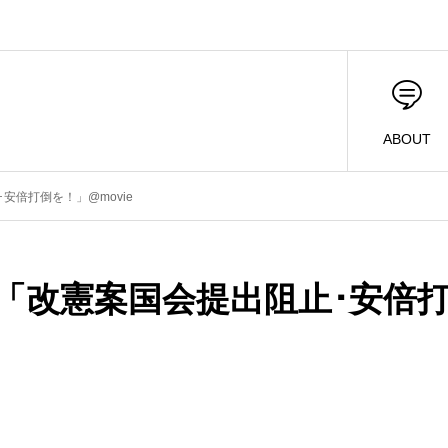
ABOUT
安倍打倒を！」@movie
回「改憲案国会提出阻止･安倍