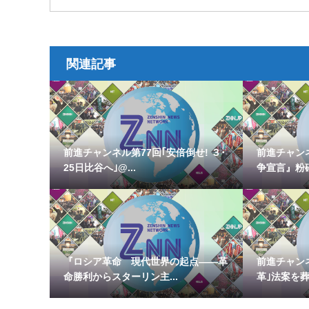
関連記事
前進チャンネル第77回｢安倍倒せ! ３･
前進チャン
25日比谷へ｣@...
争宣言』粉砕｣
『ロシア革命 現代世界の起点――革
前進チャン
命勝利からスターリン主...
革｣法案を葬れ