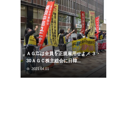
ＡＧＣは全員を正規雇用せよ／ ３・
30ＡＧＣ株主総会に日韓...
2021.04.01