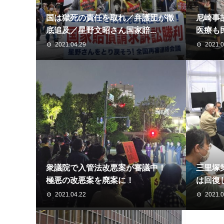
国は獄死の責任を取れ／弁護団が徹
尼崎事
底追及／星野文昭さん国家賠...
医療も
2021.04.29
2021.0
衆議院で入管法改悪案が審議中！
三里塚
極悪の改悪案を廃案に！
は回復
2021.04.22
2021.0