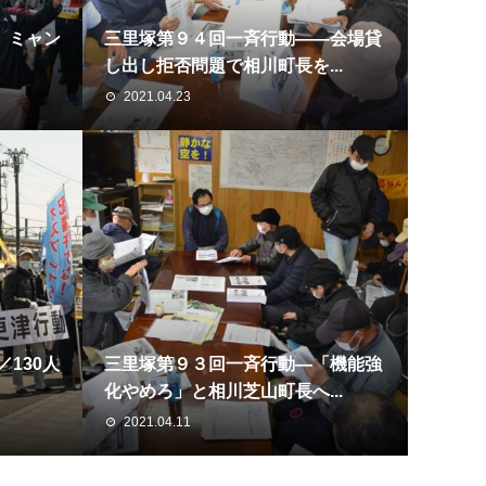
 ミャン
三里塚第９４回一斉行動――会場貸
し出し拒否問題で相川町長を...
2021.04.23
130人
三里塚第９３回一斉行動―「機能強
化やめろ」と相川芝山町長へ...
2021.04.11