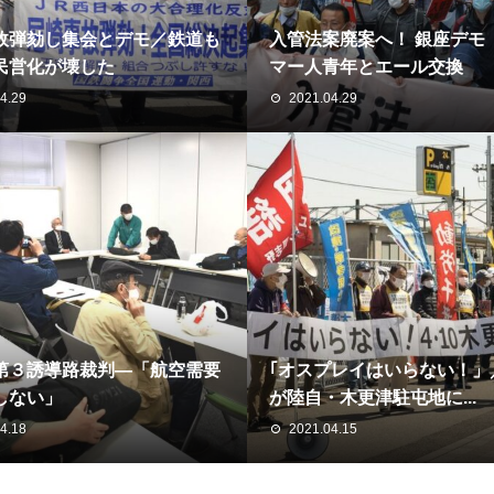
故弾劾し集会とデモ／鉄道も
入管法案廃案へ！ 銀座デモ
民営化が壊した
マー人青年とエール交換
4.29
2021.04.29
第３誘導路裁判―「航空需要
｢オスプレイはいらない！」／
しない」
が陸自・木更津駐屯地に...
4.18
2021.04.15