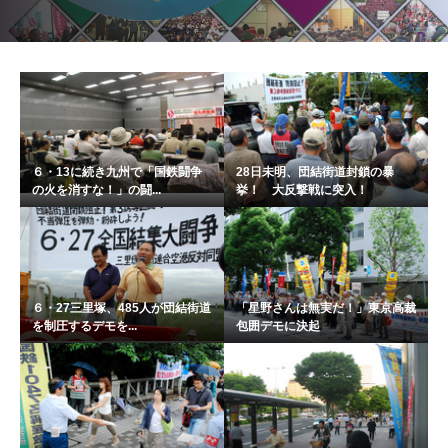
６・13に続き九州で「国鉄闘争
28日未明、団結街道封鎖の暴
の火を消すな！」の闘...
挙！ 大反撃戦に突入！
６・27三里塚、485人が団結街道
「星野さんは無実だ！」東京高裁
を制圧するデモを...
包囲デモに決起