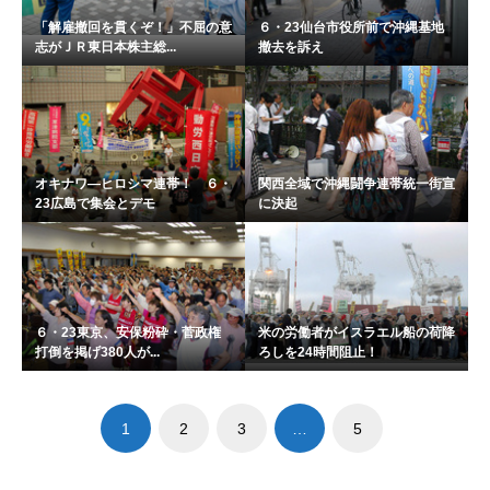
「解雇撤回を貫くぞ！」不屈の意
６・23仙台市役所前で沖縄基地
志がＪＲ東日本株主総...
撤去を訴え
オキナワ―ヒロシマ連帯！ ６・
関西全域で沖縄闘争連帯統一街宣
23広島で集会とデモ
に決起
６・23東京、安保粉砕・菅政権
米の労働者がイスラエル船の荷降
打倒を掲げ380人が...
ろしを24時間阻止！
1
2
3
…
5