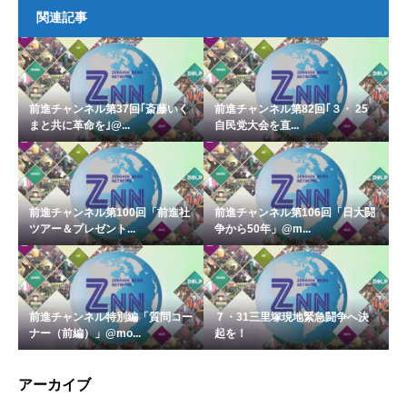
関連記事
前進チャンネル第37回｢斎藤いく
前進チャンネル第82回｢３・ 25
まと共に革命を｣@...
自民党大会を直...
前進チャンネル第100回「前進社
前進チャンネル第106回「日大闘
ツアー＆プレゼント...
争から50年」@m...
前進チャンネル特別編「質問コー
７・31三里塚現地緊急闘争へ決
ナー（前編）」@mo...
起を！
アーカイブ