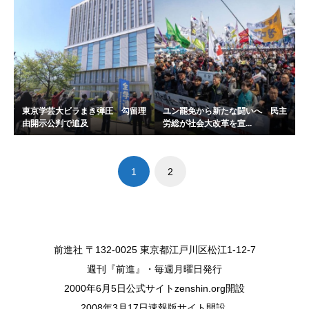
東京学芸大ビラまき弾圧 勾留理
ユン罷免から新たな闘いへ 民主
由開示公判で追及
労総が社会大改革を宣...
1
2
前進社 〒132-0025 東京都江戸川区松江1-12-7
週刊『前進』・毎週月曜日発行
2000年6月5日公式サイトzenshin.org開設
2008年3月17日速報版サイト開設.