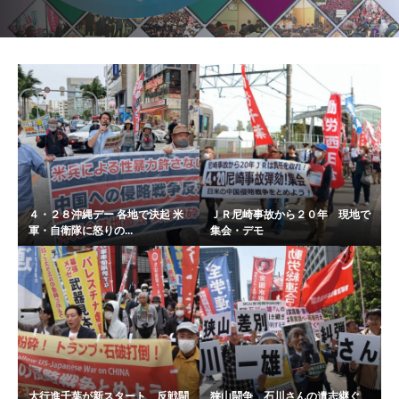
４・２８沖縄デー 各地で決起 米
ＪＲ尼崎事故から２０年 現地で
軍・自衛隊に怒りの...
集会・デモ
大行進千葉が新スタート 反戦闘
狭山闘争 石川さんの遺志継ぐ