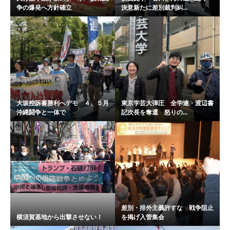
争の爆発へ方針確立
決意新たに差別裁判糾...
大坂控訴審勝利へデモ ４、５月
東京学芸大弾圧 全学連・渡辺書
沖縄闘争と一体で
記次長を奪還 怒りの...
差別・排外主義許すな 戦争阻止
横須賀基地から出撃させない！
を掲げ入管集会