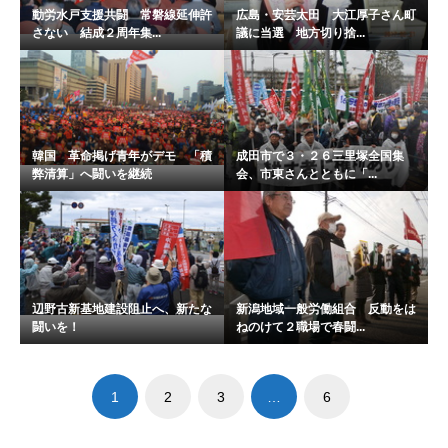
動労水戸支援共闘 常磐線延伸許
広島・安芸太田 大江厚子さん町
さない 結成２周年集...
議に当選 地方切り捨...
韓国 革命掲げ青年がデモ 「積
成田市で３・２６三里塚全国集
弊清算」へ闘いを継続
会、市東さんとともに「...
辺野古新基地建設阻止へ、新たな
新潟地域一般労働組合 反動をは
闘いを！
ねのけて２職場で春闘...
1
2
3
…
6