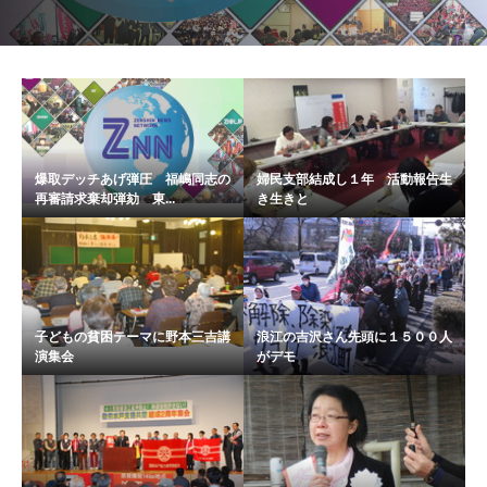
爆取デッチあげ弾圧 福嶋同志の
婦民支部結成し１年 活動報告生
再審請求棄却弾劾 東...
き生きと
子どもの貧困テーマに野本三吉講
浪江の吉沢さん先頭に１５００人
演集会
がデモ