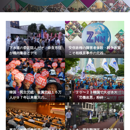
下水道の委託阻んだぞ 奈良市従
安倍政権の障害者抹殺・戦争政策
が構内集会とデモ
こそ相模原事件の元凶...
韓国・民主労総 金属労組１５万
７・２０〜２２韓国で大ゼネス
人が９７年以来最大の...
ト 「労働改悪」粉砕・...