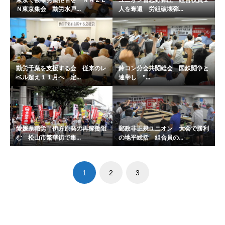
東京で被曝労働拒否を ＮＡＺＥ
ユニオン習志野弾圧 組合役員２
Ｎ東京集会 動労水戸...
人を奪還 労組破壊弾...
動労千葉を支援する会 従来のレ
鈴コン分会共闘総会 国鉄闘争と
ベル超え１１月へ 定...
連帯し ”...
愛媛県職労 伊方原発の再稼働阻
郵政非正規ユニオン 大会で勝利
む 松山市繁華街で集...
の地平総括 組合員の...
1
2
3