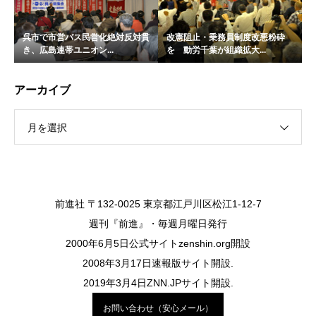
呉市で市営バス民営化絶対反対貫
改憲阻止・乗務員制度改悪粉砕
き、広島連帯ユニオン...
を 動労千葉が組織拡大...
アーカイブ
月を選択
前進社 〒132-0025 東京都江戸川区松江1-12-7
週刊『前進』・毎週月曜日発行
2000年6月5日公式サイトzenshin.org開設
2008年3月17日速報版サイト開設.
2019年3月4日ZNN.JPサイト開設.
お問い合わせ（安心メール）