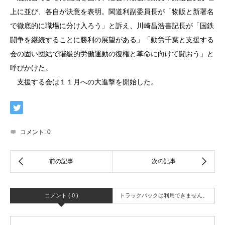
上に並び、各自が決意を表明。関道利副委員長が「物販と新署名
で徹底的に職場に分け入ろう」と訴え、川崎昌浩書記長が「国鉄
闘争を継続することに勝利の展望がある」「動労千葉と支援する
会の固い団結で階級的労働運動の復権と革命に向けて闘おう」と
呼びかけた。
支援する会は１１月への大進撃を開始した。
コメント:
0
コメント ( 0 )
トラックバックは利用できません。