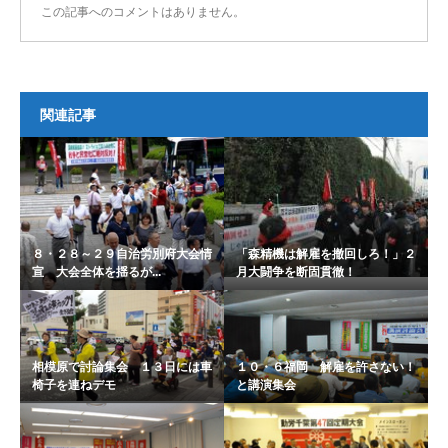
この記事へのコメントはありません。
関連記事
８・２８～２９自治労別府大会情
「森精機は解雇を撤回しろ！」２
宣 大会全体を揺るが...
月大闘争を断固貫徹！
相模原で討論集会 １３日には車
１０・６福岡 解雇を許さない！
椅子を連ねデモ
と講演集会