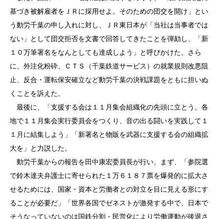
基づき被解雇者をＪＲに採用せよ。そのための団交を開け」とい
う動労千葉の申し入れに対し、ＪＲ東日本が「当社は当事者では
ない」として団交拒否を文書で回答してきたことを弾劾し、「新
１０万筆署名をなんとしても達成しよう」と呼びかけた。さら
に、外注化粉砕、ＣＴＳ（千葉鉄道サービス）の就業規則改悪阻
止、反合・運転保安確立など動労千葉の決戦課題をともに担いぬ
くことを訴えた。
最後に、「支援する会は１１月集会組織化の先頭に立とう。各
地で１１月集会実行委員会をつくり、音の出る闘いを実践して１
１月に結集しよう」「新署名と物販を武器に支援する会の組織拡
大を」と力説した。
動労千葉からの報告を田中康宏委員長が行い、まず、「参院選
で鈴木達夫弁護士に寄せられた１万６１８７票を爆発的に拡大さ
せるためには、国家・資本と労働者との対立を目に見える形にす
ることが必要だ」「世界各国でゼネストが激発する中で、日本で
そうなっていないのは国鉄分割・民営化により労働運動が後退さ