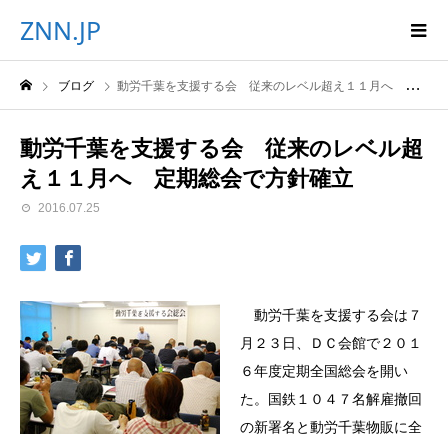
ZNN.JP
ブログ
動労千葉を支援する会 従来のレベル超え１１月へ 定期総会で方針確立
動労千葉を支援する会 従来のレベル超
え１１月へ 定期総会で方針確立
2016.07.25
動労千葉を支援する会は７
月２３日、ＤＣ会館で２０１
６年度定期全国総会を開い
た。国鉄１０４７名解雇撤回
の新署名と動労千葉物販に全