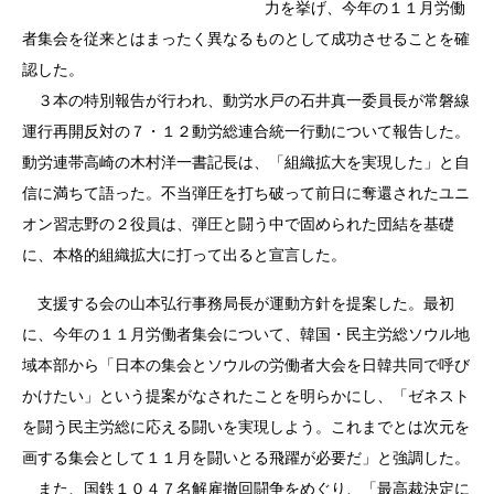
力を挙げ、今年の１１月労働
者集会を従来とはまったく異なるものとして成功させることを確
認した。
３本の特別報告が行われ、動労水戸の石井真一委員長が常磐線
運行再開反対の７・１２動労総連合統一行動について報告した。
動労連帯高崎の木村洋一書記長は、「組織拡大を実現した」と自
信に満ちて語った。不当弾圧を打ち破って前日に奪還されたユニ
オン習志野の２役員は、弾圧と闘う中で固められた団結を基礎
に、本格的組織拡大に打って出ると宣言した。
支援する会の山本弘行事務局長が運動方針を提案した。最初
に、今年の１１月労働者集会について、韓国・民主労総ソウル地
域本部から「日本の集会とソウルの労働者大会を日韓共同で呼び
かけたい」という提案がなされたことを明らかにし、「ゼネスト
を闘う民主労総に応える闘いを実現しよう。これまでとは次元を
画する集会として１１月を闘いとる飛躍が必要だ」と強調した。
また、国鉄１０４７名解雇撤回闘争をめぐり、「最高裁決定に