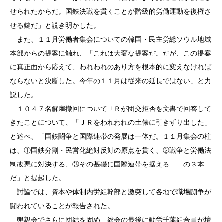
せられたからだ。国鉄決戦を貫くことが階級的労働運動を復権さ
せる鍵だ」と説き明かした。
また、１１月労働者集会についての韓国・民主労総ソウル地域
本部からの提案に触れ、「これは大変な提案だ。だが、この提案
に真正面から応えて、われわれのあり方を根本的に変えなければ
ならないと決断した。今年の１１月は従来の延長ではない」と力
説した。
１０４７名解雇撤回についてＪＲが団交拒否を文書で回答して
きたことについて、「ＪＲをわれわれの土俵に引きずり出した」
と述べ、「国鉄闘争と国際連帯の発展は一体だ。１１月集会の柱
は、①国鉄分割・民営化絶対反対の原点を貫く、②戦争と労働法
制改悪に対決する、③その基礎に国際連帯を据える――の３本
だ」と提起した。
討論では、資本や体制内労組幹部と激突して各地で職場闘争が
闘われていることが報告された。
懇親会でさらに団結を固め、総会の最後に動労千葉組合員が壇