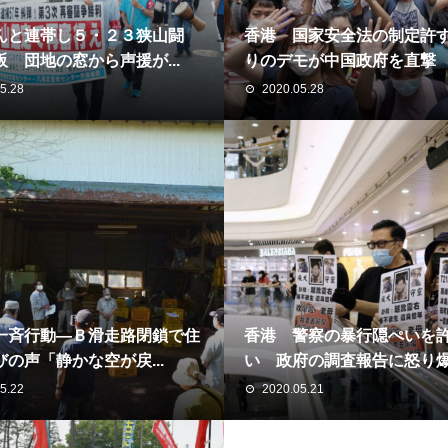
んと連帯し５・２３狭山闘
香港 国家安全法の制定許
 団地の窓から声援が...
りのデモが中国政府を直撃
5.28
2020.05.28
一斉行動―Ｂ滑走路閉鎖で住
香港 警察の暴行隠ぺいを
の声「静かな空が戻...
い 政府の調査報告に怒り
5.22
2020.05.21