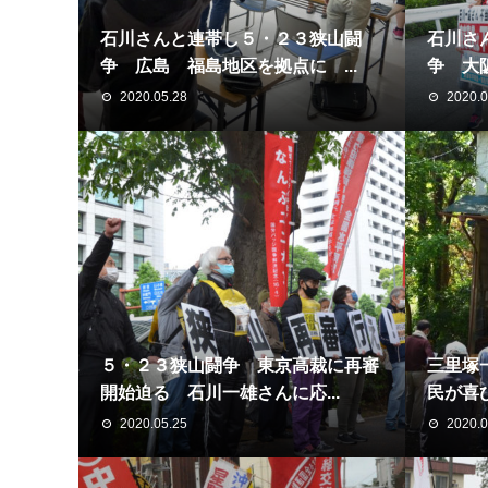
石川さんと連帯し５・２３狭山闘
石川さ
争 広島 福島地区を拠点に ...
争 大阪
2020.05.28
2020.0
５・２３狭山闘争 東京高裁に再審
三里塚
開始迫る 石川一雄さんに応...
民が喜び
2020.05.25
2020.0