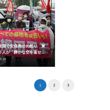
全国で安倍倒せの怒り 東
人が「静かな空を返せ...
5.18
1
2
3