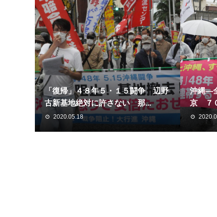
「復帰」４８年５・１５闘争 辺野
沖縄―
古新基地絶対に許さない 那...
京 ７０
2020.05.18
2020.0