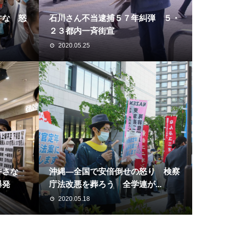
すな 怒
石川さん不当逮捕５７年糾弾 ５・
２３都内一斉街宣
2020.05.25
許さな
沖縄―全国で安倍倒せの怒り 検察
爆発
庁法改悪を葬ろう 全学連が...
2020.05.18