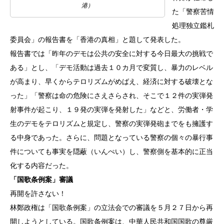
港）
た「警察苦情
処理独立鑑札
委員会」の報告書を「香港の真相」と題して発表した。
報告書では「昨年のデモは公共の安全に対する今日最大の挑戦で
ある」とし、「デモ活動は過去１０カ月で変質し、暴力のレベル
が高まり、早くからテロリズムがめばえ、経済に対する破壊とな
った」「警察は命の危険にさえさらされ、そこで１２件の実弾発
射事件が起こり、１９発の実弾を発射した」などと、労働者・学
生のデモをテロリズムと規定し、警察の実弾発砲までをも擁護す
る中身であった。さらに、問題となっている警察の個々の暴行事
件についても事実を隠蔽（いんぺい）し、警察側を基本的に正当
化する内容だった。
「国歌条例案」審議
再開を許さない！
林鄭政権は「国歌条例案」の立法会での審議を５月２７日から再
開しようとしている。国歌条例案は、中華人民共和国国歌の尊厳