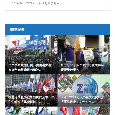
この記事へのコメントはありません。
関連記事
パククネ政権打倒へ労働者大会、
米カリフォルニア州で全大学が一
８０年光州蜂起の精神...
斉授業放棄へ
核空母３隻の戦争態勢に反撃 民
ドイツで11万人の巨大な闘いが
主労総が「革命継続」...
「原発停止」をかちと...