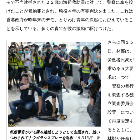
モで不当逮捕された２２歳の海難救助員に対して、警察に傘を投
げたことが暴動罪とされ、懲役４年の有罪判決を出した。これは
香港政府が昨年来のデモ、とりわけ青年の決起におびえているこ
とを示している。多くの青年が彼の激励に駆けつけた。
さらに同１５
日、林鄭は、
労働者民衆が
求める５大要
求の一つで
「警察の暴行
を調査する独
立調査委員会
設置」につい
て再度否定す
るとともに、
私服警官がデモ隊を逮捕しようとして包囲され、追い
つめられてトウガラシスプレーを乱射
（５月13日 香
林鄭が任命し