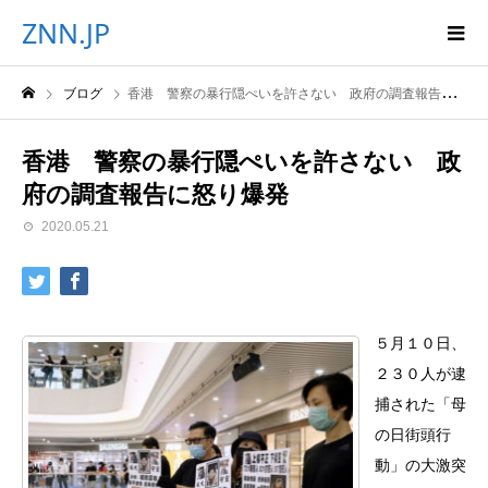
ZNN.JP
ブログ
香港 警察の暴行隠ぺいを許さない 政府の調査報告に怒り爆発
香港 警察の暴行隠ぺいを許さない 政
府の調査報告に怒り爆発
2020.05.21
５月１０日、
２３０人が逮
捕された「母
の日街頭行
動」の大激突