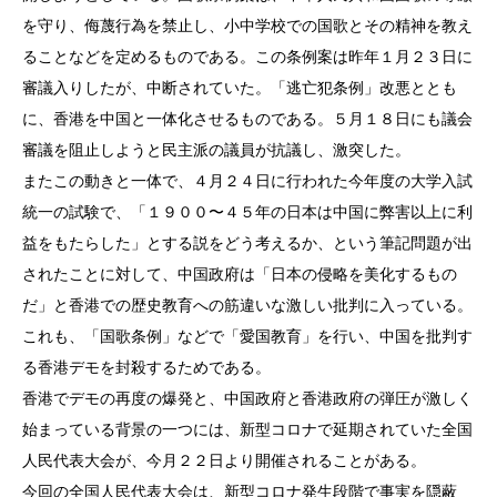
を守り、侮蔑行為を禁止し、小中学校での国歌とその精神を教え
ることなどを定めるものである。この条例案は昨年１月２３日に
審議入りしたが、中断されていた。「逃亡犯条例」改悪ととも
に、香港を中国と一体化させるものである。５月１８日にも議会
審議を阻止しようと民主派の議員が抗議し、激突した。
またこの動きと一体で、４月２４日に行われた今年度の大学入試
統一の試験で、「１９００〜４５年の日本は中国に弊害以上に利
益をもたらした」とする説をどう考えるか、という筆記問題が出
されたことに対して、中国政府は「日本の侵略を美化するもの
だ」と香港での歴史教育への筋違いな激しい批判に入っている。
これも、「国歌条例」などで「愛国教育」を行い、中国を批判す
る香港デモを封殺するためである。
香港でデモの再度の爆発と、中国政府と香港政府の弾圧が激しく
始まっている背景の一つには、新型コロナで延期されていた全国
人民代表大会が、今月２２日より開催されることがある。
今回の全国人民代表大会は、新型コロナ発生段階で事実を隠蔽