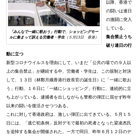
以降、香港で
の闘いは連日
の激闘に突入
している。
「みんなで一緒に歌おう」行動で、ショッピングモー
集合禁止うち
ルに集まって訴える労働者・学生
（５月13日 香港）
破り連日の行
動に立つ
新型コロナウイルスを理由にして、いまだ「公共の場での９人以
上の集合禁止」が継続する中、労働者・学生は、この規制と対決
して、１３日（林鄭月娥香港行政長官の誕生日）に「一緒に歌お
う」行動、１６日に「一緒にショッピング」行動に、連続的に立
ち上がっている。逮捕者を出しながらも警察の弾圧に屈せず昨年
以来の闘いを復活させつつある。
これに対して香港政府は、激しい弾圧に出てきている。５月１５
日には、「逃亡犯条例」反対デモで最初の死者となった梁凌杰氏
を追悼する集会が開催された。一方で同日、昨年６月１２日のデ