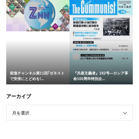
前進チャンネル第11回｢ゼネスト
『共産主義者』192号―ロシア革
で安倍にとどめを!...
命100周年特別企...
アーカイブ
月を選択