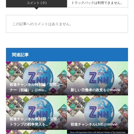
コメント ( 0 )
トラックバックは利用できません。
この記事へのコメントはありません。
関連記事
前進チャンネル特別編「質問コー
ナー（前編）」@mo...
新しい労働者の政党を@movie
前進チャンネル第31回「安倍・
トランプの戦争突入を...
前進チャンネルLIVE@movie