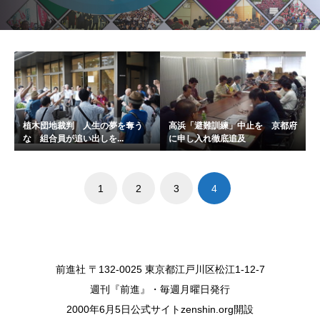
植木団地裁判 人生の夢を奪う
高浜「避難訓練」中止を 京都府
な 組合員が追い出しを...
に申し入れ徹底追及
1
2
3
4
前進社 〒132-0025 東京都江戸川区松江1-12-7
週刊『前進』・毎週月曜日発行
2000年6月5日公式サイトzenshin.org開設