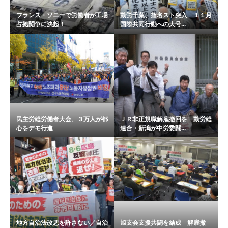
フランス・ソニーで労働者が工場
動労千葉、指名スト突入 １１月
占拠闘争に決起！
国際共同行動への大号...
民主労総労働者大会、３万人が都
ＪＲ非正規職解雇撤回を 動労総
心をデモ行進
連合・新潟が中労委闘...
地方自治法改悪を許さない／自治
旭支会支援共闘を結成 解雇撤