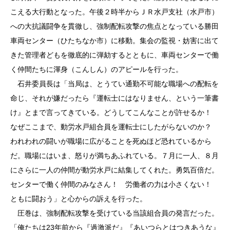
こえる大行動となった。午後２時半からＪＲ水戸支社（水戸市）
への大抗議闘争を貫徹し、強制配転攻撃の焦点となっている勝田
車両センター（ひたちなか市）に移動。集会の監視・妨害に出て
きた管理者どもを徹底的に弾劾するとともに、車両センターで働
く仲間たちに渾身（こんしん）のアピールを行った。
石井委員長は「当局は、とうてい通勤不可能な職場への配転を
命じ、それが嫌だったら『運転士にはなりません、という一筆書
け』とまで言ってきている。どうしてこんなことが許せるか！
なぜここまで、動労水戸組合員を運転士にしたがらないのか？
われわれの闘いが職場に広がることを死ぬほど恐れているから
だ。職場にはいま、怒りが満ちあふれている。７月に一人、８月
にさらに一人の仲間が動労水戸に結集してくれた。勇気百倍だ。
センターで働く仲間のみなさん！ 労働者の力は小さくない！
ともに闘おう」と心からの訴えを行った。
圧巻は、強制配転攻撃を受けている当該組合員の発言だった。
「俺たちは23年前から『過激派だ』『あいつらとはつきあうな』