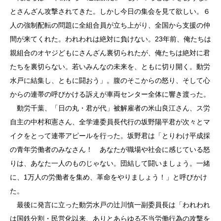
とさんざん攻撃されてきた。しかし今日の集会を見て欲しい。６
人の強制配転の問題に全組合員が立ち上がり、全国から支援の仲
間が来てくれた。われわれは絶対に負けない。23年前、俺たちは
親組合のオヤジどもにさんざん裏切られたが、俺たちは絶対に君
たちを裏切らない。若いみんなの未来を、ともに切り開く。動労
水戸に結集し、ともに闘おう」。腹のそこからの怒り、そして心
からの連帯の呼びかける訴えが車両センター全体に響き渡った。
動労千葉、「日の丸・君が代」被解雇者の米山良江さん、ス労
自主の中村和憲さん、全学連委員長代行の坂野陽平君が次々とマ
イクをとって連帯アピールを行った。坂野君は「とりわけ平成採
の青年労働者のみなさん！ あなたが職場や社会に感じている怒
りは、あなた一人のものじゃない。団結して闘いましょう。一緒
に、1万人の労働者を集め、革命をやりましょう！」と呼びかけ
た。
最後に発言に立った動労水戸の辻川慎一副委員長は「われわれ
は国鉄分割・民営化以来、ありとあらゆる不当労働行為の攻撃を