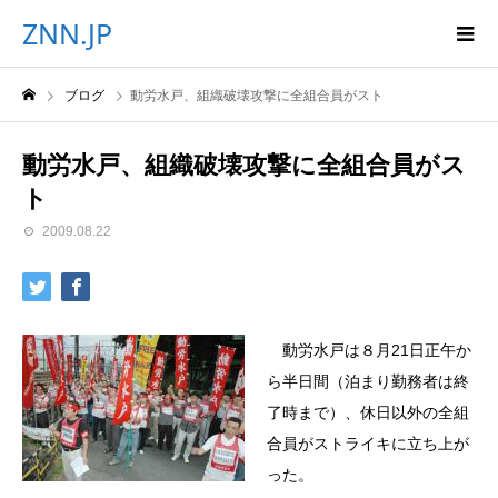
ZNN.JP
ブログ
動労水戸、組織破壊攻撃に全組合員がスト
動労水戸、組織破壊攻撃に全組合員がス
ト
2009.08.22
動労水戸は８月21日正午か
ら半日間（泊まり勤務者は終
了時まで）、休日以外の全組
合員がストライキに立ち上が
った。