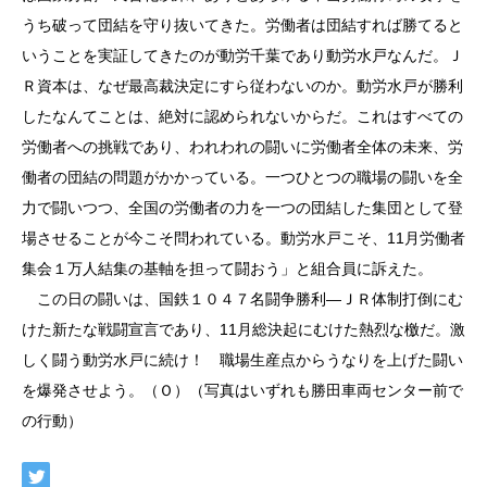
うち破って団結を守り抜いてきた。労働者は団結すれば勝てると
いうことを実証してきたのが動労千葉であり動労水戸なんだ。Ｊ
Ｒ資本は、なぜ最高裁決定にすら従わないのか。動労水戸が勝利
したなんてことは、絶対に認められないからだ。これはすべての
労働者への挑戦であり、われわれの闘いに労働者全体の未来、労
働者の団結の問題がかかっている。一つひとつの職場の闘いを全
力で闘いつつ、全国の労働者の力を一つの団結した集団として登
場させることが今こそ問われている。動労水戸こそ、11月労働者
集会１万人結集の基軸を担って闘おう」と組合員に訴えた。
この日の闘いは、国鉄１０４７名闘争勝利―ＪＲ体制打倒にむ
けた新たな戦闘宣言であり、11月総決起にむけた熱烈な檄だ。激
しく闘う動労水戸に続け！ 職場生産点からうなりを上げた闘い
を爆発させよう。（Ｏ）（写真はいずれも勝田車両センター前で
の行動）