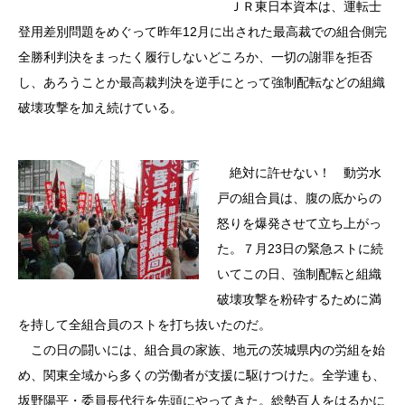
ＪＲ東日本資本は、運転士
登用差別問題をめぐって昨年12月に出された最高裁での組合側完
全勝利判決をまったく履行しないどころか、一切の謝罪を拒否
し、あろうことか最高裁判決を逆手にとって強制配転などの組織
破壊攻撃を加え続けている。
絶対に許せない！ 動労水
戸の組合員は、腹の底からの
怒りを爆発させて立ち上がっ
た。７月23日の緊急ストに続
いてこの日、強制配転と組織
破壊攻撃を粉砕するために満
を持して全組合員のストを打ち抜いたのだ。
この日の闘いには、組合員の家族、地元の茨城県内の労組を始
め、関東全域から多くの労働者が支援に駆けつけた。全学連も、
坂野陽平・委員長代行を先頭にやってきた。総勢百人をはるかに