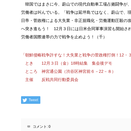
韓国ではまさに今、蔚山での現代自動車工場占拠闘争が、
労働者は叫んでいる。「戦争は延坪島ではなく、蔚山で、
日帝・菅政権による大失業・非正規職化・労働運動圧殺の
へ突き進もう！ 12月３日には日米合同軍事演習も開始さ
労働者国際連帯の力で戦争を止めよう！（千）
「朝鮮侵略戦争許すな！大失業と戦争の菅政権打倒！12・
とき 12月３日（金）18時結集 集会後デモ
ところ 神宮通公園（渋谷区神宮前６－22－８）
主催 反戦共同行動委員会
Tweet
コメント:
0