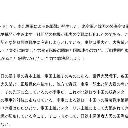
ンド）で、南北両軍による砲撃戦が発生した。米空軍と韓国の陸海空３
戦争挑発が生み出す一触即発の危機が現実の交戦に転化したのである。
、新たな朝鮮侵略戦争に突進しようとしている。事態は重大だ。大失業
1・７集会に結集した労働者階級の団結と国際連帯の力だ。反戦共同行
上がることを呼びかけた。全力で総決起しよう！
日の最末期の資本主義・帝国主義そのものにある。世界大恐慌下、各
、大失業と非正規職化を強制し、他方で資源・市場・領土と勢力圏の奪
る。その先頭に立っているのが米帝だ。これが北朝鮮や中国の残存スタ
への軍事的対抗に走らせている。米帝による朝鮮・中国への侵略戦争策
むべき道はただひとつ、帝国主義とスターリン主義によって支配されて
危機が切迫している今こそ、そこへ向かって、日朝中労働者人民の国際
らない。