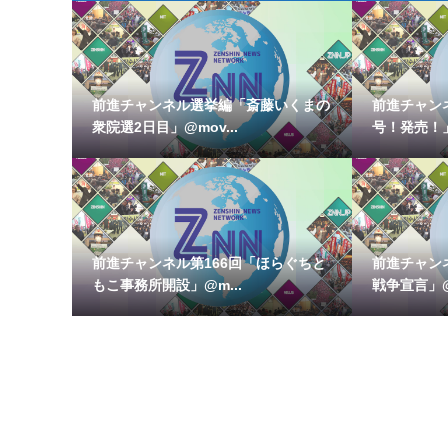
前進チャンネル選挙編「斎藤いくまの
前進チャンネ
衆院選2日目」@mov...
号！発売！」@
前進チャンネル第166回「ほらぐちと
前進チャン
もこ事務所開設」@m...
戦争宣言」@m