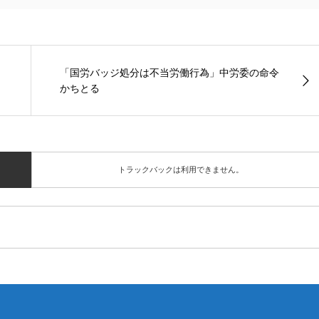
「国労バッジ処分は不当労働行為」中労委の命令
かちとる
トラックバックは利用できません。