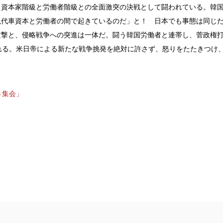
資本家階級と労働者階級との全面激突の決戦として闘われている。韓
現代車資本と労働者の間で起きているのだ」と！ 日本でも事態は同じ
攻撃と、侵略戦争への突進は一体だ。闘う韓国労働者と連帯し、菅政権
れる。米日帝による新たな戦争挑発を絶対に許さず、怒りをたたきつけ
３集会」