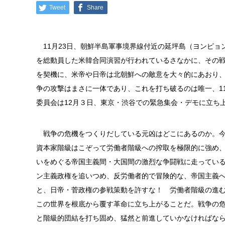
Tweet
Share
11月23日、朝鮮半島軍事境界線付近の延坪島（ヨンピョ
を総動員した米韓合同演習が行われているさなかに、その
を契機に、米帝や日帝は北朝鮮への敵意を大々的にあおり
争の攻撃はまさに一体であり、これを打ち破るのは唯一、1
委員会は12月３日、東京・渋谷での緊急集会・デモに立ち
戦争の危機をつくりだしている元凶はどこにあるのか。今
資本家階級はこぞって労働者階級への搾取を極限的に強め
いをめぐる帝国主義間・大国間の激烈な争闘戦に走ってい
ン主義政権を追いつめ、反労働者的で冒険的な、帝国主義
と、日帝・菅政権の参戦策動を許すな！ 労働者階級の進
この世界を根底から覆す革命に立ち上がることだ。戦争の
と階級的団結を打ち固め、猛然と前進していかなければな