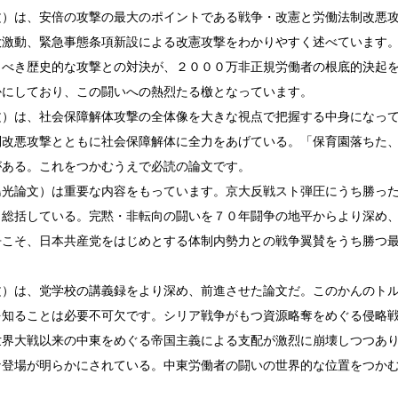
）は、安倍の攻撃の最大のポイントである戦争・改憲と労働法制改悪
大激動、緊急事態条項新設による改憲攻撃をわかりやすく述べています
うべき歴史的な攻撃との対決が、２０００万非正規労働者の根底的決起
かにしており、この闘いへの熱烈たる檄となっています。
）は、社会保障解体攻撃の全体像を大きな視点で把握する中身になっ
制改悪攻撃とともに社会保障解体に全力をあげている。「保育園落ちた
がある。これをつかむうえで必読の論文です。
光論文）は重要な内容をもっています。京大反戦スト弾圧にうち勝っ
ら総括している。完黙・非転向の闘いを７０年闘争の地平からより深め
争こそ、日本共産党をはじめとする体制内勢力との戦争翼賛をうち勝つ
）は、党学校の講義録をより深め、前進させた論文だ。このかんのト
を知ることは必要不可欠です。シリア戦争がもつ資源略奪をめぐる侵略
世界大戦以来の中東をめぐる帝国主義による支配が激烈に崩壊しつつあ
な登場が明らかにされている。中東労働者の闘いの世界的な位置をつか