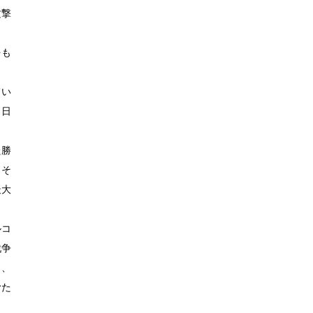
攻撃
。
をも
てい
、日
た勝
、そ
最大
ルコ
戦争
り、
むた