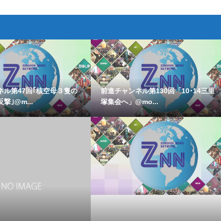
ネル第47回｢核空母３隻の
前進チャンネル第130回「10･14三里
撃｣@m...
塚集会へ」@mo...