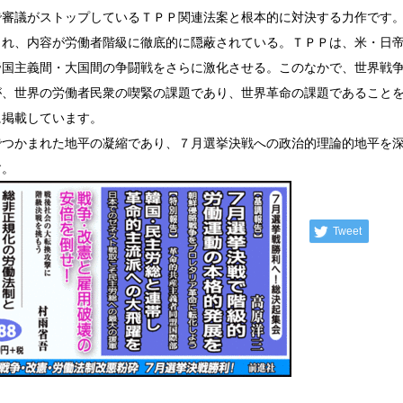
審議がストップしているＴＰＰ関連法案と根本的に対決する力作です
され、内容が労働者階級に徹底的に隠蔽されている。ＴＰＰは、米・日
帝国主義間・大国間の争闘戦をさらに激化させる。このなかで、世界戦
が、世界の労働者民衆の喫緊の課題であり、世界革命の課題であること
に掲載しています。
つかまれた地平の凝縮であり、７月選挙決戦への政治的理論的地平を
す。
Tweet