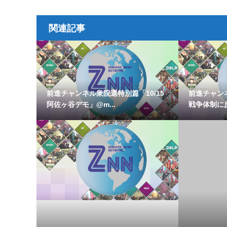
関連記事
前進チャンネル衆院選特別篇「10/15
前進チャン
阿佐ヶ谷デモ」@m...
戦争体制に反