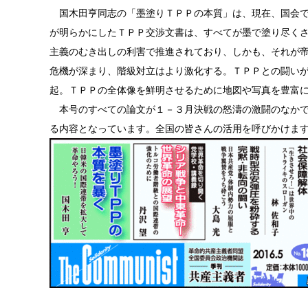
国木田亨同志の「墨塗りＴＰＰの本質」は、現在、国会で
が明らかにしたＴＰＰ交渉文書は、すべてが墨で塗り尽く
主義のむき出しの利害で推進されており、しかも、それが
危機が深まり、階級対立はより激化する。ＴＰＰとの闘い
起。ＴＰＰの全体像を鮮明させるために地図や写真を豊富
本号のすべての論文が１－３月決戦の怒濤の激闘のなかで
る内容となっています。全国の皆さんの活用を呼びかけま