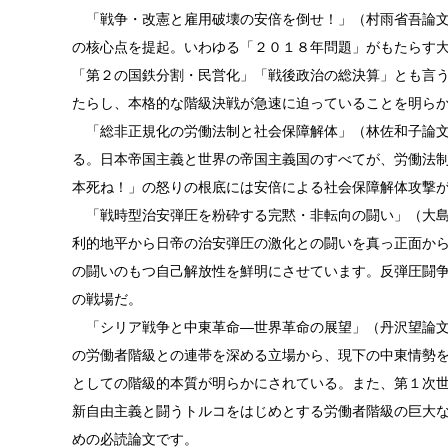
「戦争・改憲と雇用破壊の安倍を倒せ！」（村雨省吾論文
の核心点を提起。いわゆる「２０１８年問題」がもたらす
「第２の国鉄分割・民営化」「戦後政治の総決算」とも言
たらし、本格的な階級決戦が急速に迫っていることを明ら
「総非正規化の労働法制と社会保障解体」（林佐和子論文
る。日本帝国主義と世界の帝国主義国のすべてが、労働法
本死ね！」の怒りの根底には安倍による社会保障解体攻撃
「戦時型治安弾圧を粉砕する完黙・非転向の闘い」（大島
利的地平から日帝の治安弾圧の激化との闘いを真っ正面か
の闘いのもつ自己解放性を鮮明にさせています。反弾圧闘
の戦場だ。
「シリア戦争と中東革命―世界革命の展望」（丹沢望論文
の労働者階級との連帯を深める立場から、現下の中東情勢
としての階級的本質が明らかにされている。また、第１次
新自由主義と闘うトルコをはじめとする労働者階級の巨大
めの必読論文です。