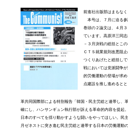
前進社出版部はまもなく
本号は、７月に迫る参
巻頭の２論文は、４月３
ています。高原洋三同志
－３月決戦の総括とこの
ＣＴＳ就業規則改悪阻止
つくりあげたと総括して
戦においては党派闘争が
的労働運動の登場が求め
点建設を推し進めるとと
革共同国際部による特別報告「韓国・民主労総と連帯し、
確にし、ハンサンギュン執行部が訴える革命的内容を提起
日本のすべてを揺り動かすような闘いをやってほしい。民
月ゼネストに突き進む民主労総と連帯する日本の労働運動