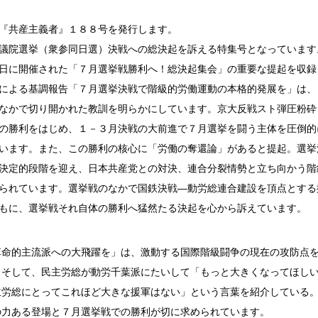
『共産主義者』１８８号を発行します。
議院選挙（衆参同日選）決戦への総決起を訴える特集号となっています
日に開催された「７月選挙戦勝利へ！総決起集会」の重要な提起を収録
による基調報告「７月選挙決戦で階級的労働運動の本格的発展を」は、
なかで切り開かれた教訓を明らかにしています。京大反戦スト弾圧粉砕
の勝利をはじめ、１－３月決戦の大前進で７月選挙を闘う主体を圧倒的
います。また、この勝利の核心に「労働の奪還論」があると提起。選挙
決定的段階を迎え、日本共産党との対決、連合分裂情勢と立ち向かう階
られています。選挙戦のなかで国鉄決戦―動労総連合建設を頂点とする
もに、選挙戦それ自体の勝利へ猛然たる決起を心から訴えています。
革命的主流派への大飛躍を」は、激動する国際階級闘争の現在の攻防点
。そして、民主労総が動労千葉派にたいして「もっと大きくなってほし
主労総にとってこれほど大きな援軍はない」という言葉を紹介している
の力ある登場と７月選挙戦での勝利が切に求められています。