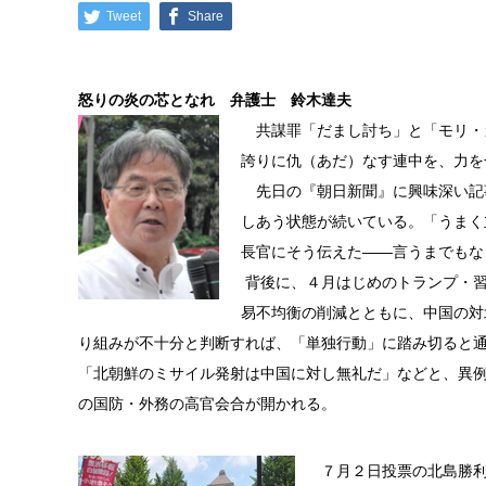
Tweet
Share
怒りの炎の芯となれ 弁護士 鈴木達夫
共謀罪「だまし討ち」と「モリ・
誇りに仇（あだ）なす連中を、力を
先日の『朝日新聞』に興味深い記
しあう状態が続いている。「うまく
長官にそう伝えた――言うまでもな
背後に、４月はじめのトランプ・
易不均衡の削減とともに、中国の対
り組みが不十分と判断すれば、「単独行動」に踏み切ると
「北朝鮮のミサイル発射は中国に対し無礼だ」などと、異
の国防・外務の高官会合が開かれる。
７月２日投票の北島勝利