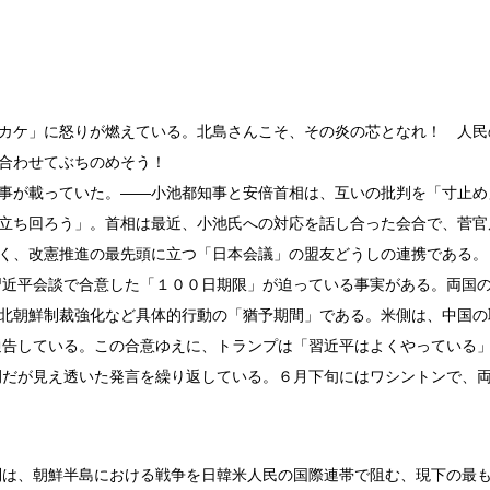
カケ」に怒りが燃えている。北島さんこそ、その炎の芯となれ！ 人民
合わせてぶちのめそう！
事が載っていた。――小池都知事と安倍首相は、互いの批判を「寸止め
立ち回ろう」。首相は最近、小池氏への対応を話し合った会合で、菅官
く、改憲推進の最先頭に立つ「日本会議」の盟友どうしの連携である。
習近平会談で合意した「１００日期限」が迫っている事実がある。両国
北朝鮮制裁強化など具体的行動の「猶予期間」である。米側は、中国の
通告している。この合意ゆえに、トランプは「習近平はよくやっている
例だが見え透いた発言を繰り返している。６月下旬にはワシントンで、
は、朝鮮半島における戦争を日韓米人民の国際連帯で阻む、現下の最