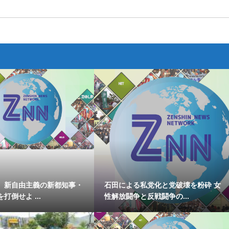
、新自由主義の新都知事・
石田による私党化と党破壊を粉砕 女
打倒せよ ...
性解放闘争と反戦闘争の...