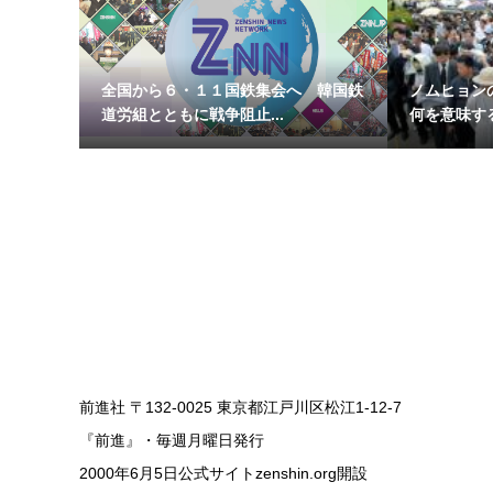
全国から６・１１国鉄集会へ 韓国鉄
ノムヒョン
道労組とともに戦争阻止...
何を意味す
前進社 〒132-0025 東京都江戸川区松江1-12-7
『前進』・毎週月曜日発行
2000年6月5日公式サイトzenshin.org開設