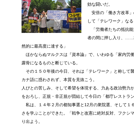
効な闘いだ。
安倍の「働き方改革」
して「テレワーク」なる
「労働者たちの抵抗能
者の間に押し入り、……
然的に最高度に達する」
ほかならぬマルクスは『資本論』で、いわゆる「家内労働
露骨になるものと断じている。
その１５０年後の今日、それは「テレワーク」と称して襲
カナ語に惑わされず、本質を見抜こう。
人びとの苦しみ、そして希望を体現する、力ある政治勢力
をおろし、正規・非正規が団結して今日の「都庁レストラ
私は、１４年２月の都知事選と12月の衆院選、そして１
さを学ぶことができた。「戦争と改憲に絶対反対、フクシ
り出よう。