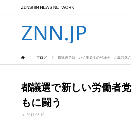
ZENSHIN NEWS NETWORK
ZNN.JP
ブログ
都議選で新しい労働者党の登場を 北島邦彦
都議選で新しい労働者
もに闘う
2017.06.19