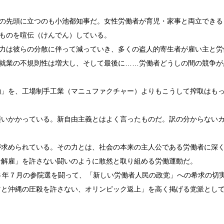
の先頭に立つのも小池都知事だ。女性労働者が育児・家事と両立できる
ものを喧伝（けんでん）している。
力は彼らの分散に伴って減っていき、多くの盗人的寄生者が雇い主と労
就業の不規則性は増大し、そして最後に……労働者どうしの間の競争が
」を、工場制手工業（マニュファクチャー）よりもこうして搾取はも
いかかっている。新自由主義とはよく言ったものだ。訳の分からない
が求められている。その力とは、社会の本来の主人公である労働者に深
ン解雇」を許さない闘いのように敢然と取り組める労働運動だ。
６年７月の参院選を闘って、「新しい労働者人民の政党」への希求の切
マと沖縄の圧殺を許さない、オリンピック返上」を高く掲げる党派とし