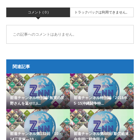
コメント ( 0 )
トラックバックは利用できません。
この記事へのコメントはありません。
関連記事
前進チャンネル特別編｢無実の星
前進チャンネル特別編「2018年
野さんを返せ!!｣i...
5･15沖縄闘争特...
前進チャンネル第132回「10・
前進チャンネル第48回｢動労総連
14三里塚―10・...
合先頭に戦争阻止を...