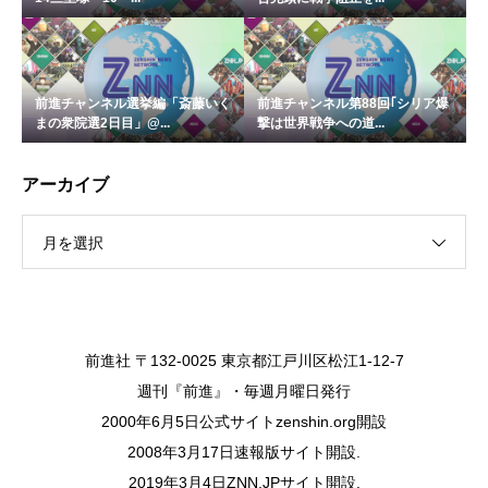
前進チャンネル選挙編「斎藤いく
前進チャンネル第88回｢シリア爆
まの衆院選2日目」@...
撃は世界戦争への道...
アーカイブ
月を選択
前進社 〒132-0025 東京都江戸川区松江1-12-7
週刊『前進』・毎週月曜日発行
2000年6月5日公式サイトzenshin.org開設
2008年3月17日速報版サイト開設.
2019年3月4日ZNN.JPサイト開設.