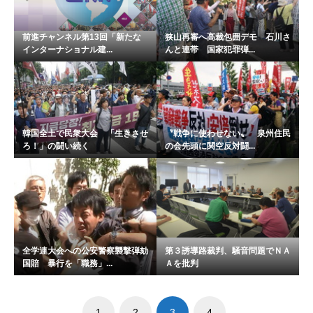
前進チャンネル第13回「新たな
狭山再審へ高裁包囲デモ 石川さ
インターナショナル建...
んと連帯 国家犯罪弾...
韓国全土で民衆大会 「生きさせ
〝戦争に使わせない〟 泉州住民
ろ！」の闘い続く
の会先頭に関空反対闘...
全学連大会への公安警察襲撃弾劾
第３誘導路裁判、騒音問題でＮＡ
国賠 暴行を「職務」...
Ａを批判
1
2
3
4