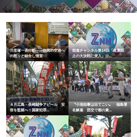
三里塚一斉行動――住民の空港へ
前進チャンネル第14回「改憲阻
の怒りと結合し情宣
止の大決戦に突入」@...
８月広島・長崎闘争アピール 安
〝小池知事は出てこい〟 福島署
倍を監獄へ！国家犯罪...
名解雇 団交で都の責...