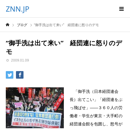
ZNN.JP
ブログ
“御手洗は出て来い” 経団連に怒りのデモ
“御手洗は出て来い” 経団連に怒りのデ
モ
2009.01.09
「御手洗（日本経団連会
長）出てこい」「経団連をぶ
っ飛ばせ」――３６０人の労
働者・学生が東京・大手町の
経団連会館を包囲し、怒号が