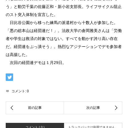
う」と動労千葉の佐藤正和・新小岩支部長。ライフサイクル阻止
のスト突入体制を宣言した。
日比谷公園から移った練馬の派遣村から十数人が参加した。
「悪の総本山は経団連だ！」。法政大学の倉岡雅美さんは「労働
者や学生は救済の対象ではない。すべてを動かす誇り高い存在
だ。経団連をぶっ潰そう」。熱烈なアジテーションでデモ参加者
は高揚した。
次回の経団連デモは１月29日。
コメント:
0
コメント ( 0 )
トラックバックは利用できません。