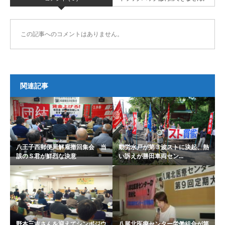
この記事へのコメントはありません。
関連記事
八王子西郵便局解雇撤回集会 当
動労水戸が第３波ストに決起、熱
該のＳ君が鮮烈な決意
い訴えが勝田車両セン...
野本三吉さんを迎えてシンポジウ
八尾北医療センター労働組合が第