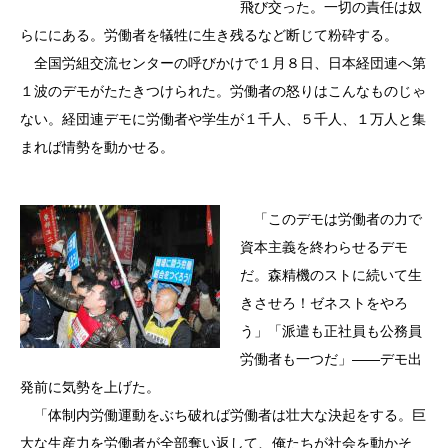
飛び交った。一切の責任は奴
らににある。労働者を犠牲に生き残るなど断じて粉砕する。
全国労組交流センターの呼びかけで１月８日、日本経団連へ第
１波のデモがたたきつけられた。労働者の怒りはこんなものじゃ
ない。経団連デモに労働者や学生が１千人、５千人、１万人と集
まれば情勢を動かせる。
「このデモは労働者の力で
資本主義を終わらせるデモ
だ。森精機のストに続いて生
きさせろ！ゼネストをやろ
う」「派遣も正社員も公務員
労働者も一つだ」――デモ出
発前に気勢を上げた。
「体制内労働運動をぶち破れば労働者は壮大な決起をする。巨
大な生産力を労働者が全部奪い返して、俺たちが社会を動かそ