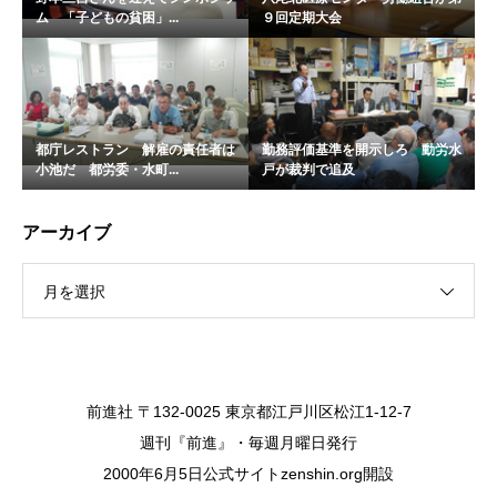
ム 「子どもの貧困」...
９回定期大会
都庁レストラン 解雇の責任者は
勤務評価基準を開示しろ 動労水
小池だ 都労委・水町...
戸が裁判で追及
アーカイブ
月を選択
前進社 〒132-0025 東京都江戸川区松江1-12-7
週刊『前進』・毎週月曜日発行
2000年6月5日公式サイトzenshin.org開設