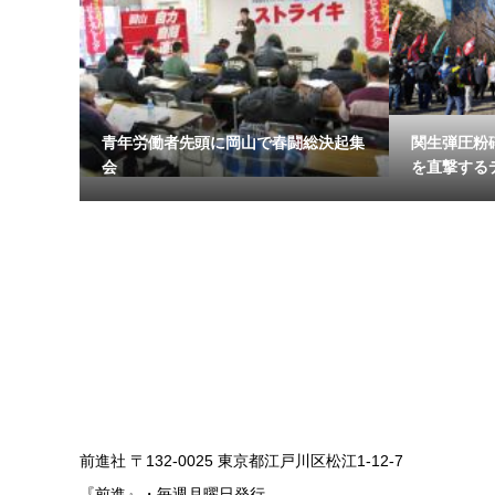
青年労働者先頭に岡山で春闘総決起集
関生弾圧粉
会
を直撃するデ
前進社 〒132-0025 東京都江戸川区松江1-12-7
『前進』・毎週月曜日発行