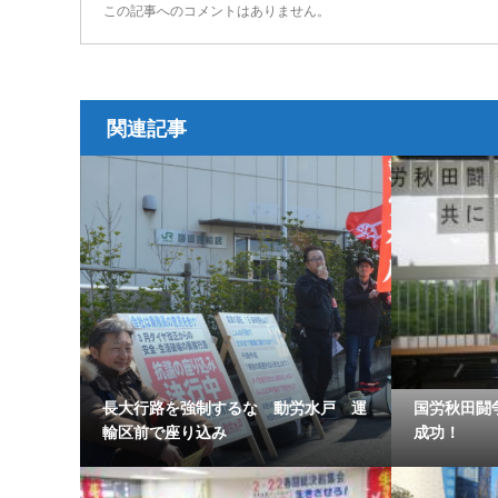
この記事へのコメントはありません。
関連記事
長大行路を強制するな 動労水戸 運
国労秋田闘
輸区前で座り込み
成功！