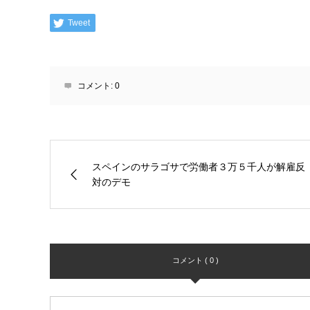
Tweet
コメント:
0
スペインのサラゴサで労働者３万５千人が解雇反
対のデモ
コメント ( 0 )