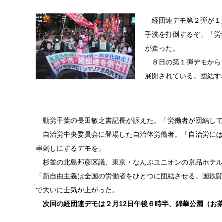
経団連デモ第２弾が１月
手洗を打倒するぞ」「労
が走った。
８日の第１弾デモから
展開されている。団結す
動労千葉の長田敏之書記長が訴えた。「労働者が団結して
自治労中央委員会に登場した自治体労働者。「自治労には
串刺しにするデモを」
杉並の北島邦彦区議、東京・なんぶユニオンの京品ホテル
「新自由主義は全国の労働者をひとつに団結させる。国鉄
で大いに士気が上がった。
次回の経団連デモは２月12日午後６時半、錦華公園（お