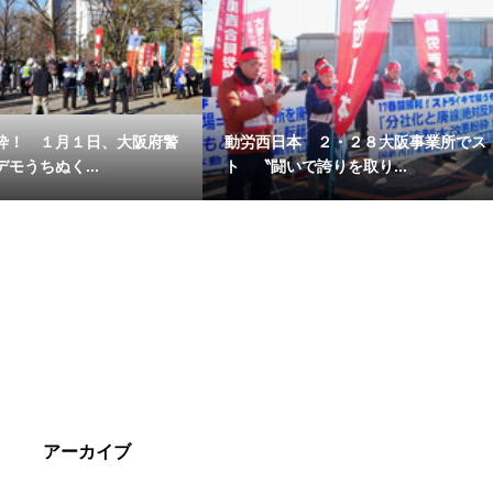
砕！ １月１日、大阪府警
動労西日本 ２・２８大阪事業所でス
モうちぬく...
ト 〝闘いで誇りを取り...
アーカイブ