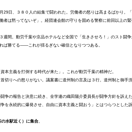
29日、３８０人の結集で闘われた。労働者の怒りは高まるばかり。「
働者は黙ってないぞ」。経団連会館の守りを固める警察に前回以上の緊
３週間。動労千葉や京品ホテルなど全国で「生きさせろ！」のスト闘争
れば勝てる――これが揺るぎない確信となりつつある。
資本主義を打倒する時代が来た」。これが動労千葉の精神だ。
首切りへの怒りがない。議案書に道州制の言及は３行。道州制と御手
闘争の報告と決意に続き、全学連の織田陽介委員長が闘争方針を訴え
闘争を永続的に爆発させ、自由に資本主義と闘おう」とはつらつとした
茶の水駅近く）に集合
。