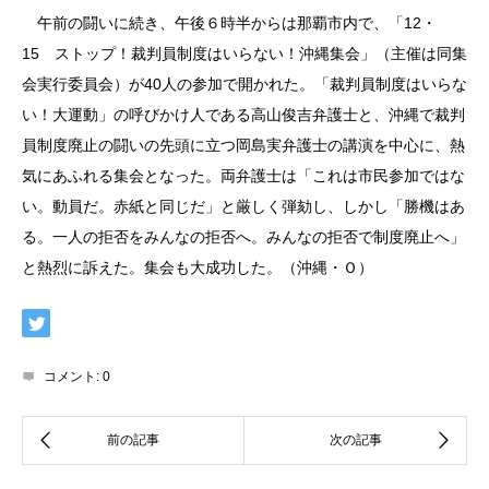
午前の闘いに続き、午後６時半からは那覇市内で、「12・
15 ストップ！裁判員制度はいらない！沖縄集会」（主催は同集
会実行委員会）が40人の参加で開かれた。「裁判員制度はいらな
い！大運動」の呼びかけ人である高山俊吉弁護士と、沖縄で裁判
員制度廃止の闘いの先頭に立つ岡島実弁護士の講演を中心に、熱
気にあふれる集会となった。両弁護士は「これは市民参加ではな
い。動員だ。赤紙と同じだ」と厳しく弾劾し、しかし「勝機はあ
る。一人の拒否をみんなの拒否へ。みんなの拒否で制度廃止へ」
と熱烈に訴えた。集会も大成功した。（沖縄・Ｏ）
コメント:
0