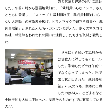
然と抗議と弾劾の闘いに決起
した。午前８時から那覇地裁前に、「裁判員いらなインコ」さん
とともに登場し、「ストップ！ 裁判員制度 裁判員制度はいら
ない大運動」の横断幕を広げ、ビラとマイクで裁判所職員や「裁
判員候補」とされた人たちへガンガンと訴えた。多くのマスコミ
各社・報道陣もわれわれの闘いに注目し、たちまち取材が殺到し
た。
さらに引き続いて11時から
は傍聴人に対してもアピール
した。準備したビラは午前中
でなくなってしまった。呼び
出し状が出された「裁判員候
補」75人のうち、実際に出席
したのは34人にとどまるなど
全国平均を大幅に下回った。制度そのものがすでに破産している
のだ。