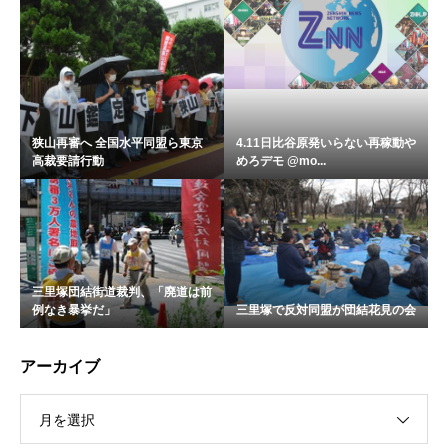
狭山再審へ 全国水平同盟ら東京
4.11日比谷原発いらない再稼動や
高裁要請行動
めろデモ @mo...
三里塚団結街道裁判、「廃道は前
例なき暴挙だ」
三里塚で反対同盟が団結花見の会
アーカイブ
月を選択