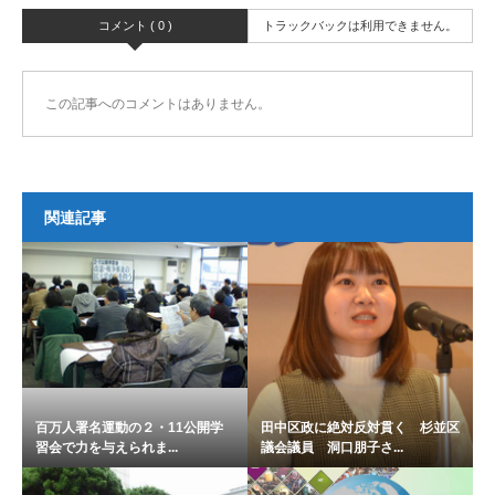
コメント ( 0 )
トラックバックは利用できません。
この記事へのコメントはありません。
関連記事
百万人署名運動の２・11公開学
田中区政に絶対反対貫く 杉並区
習会で力を与えられま...
議会議員 洞口朋子さ...