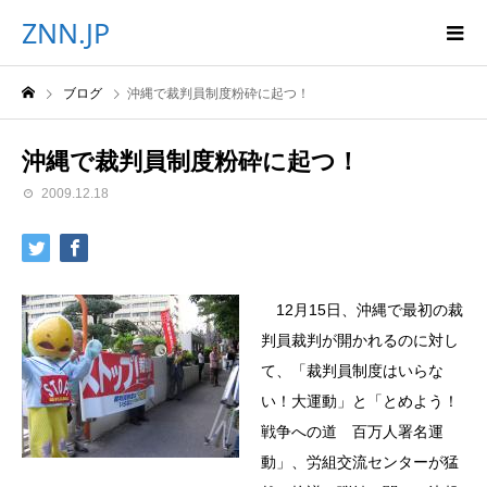
ZNN.JP
ブログ
沖縄で裁判員制度粉砕に起つ！
沖縄で裁判員制度粉砕に起つ！
2009.12.18
12月15日、沖縄で最初の裁
判員裁判が開かれるのに対し
て、「裁判員制度はいらな
い！大運動」と「とめよう！
戦争への道 百万人署名運
動」、労組交流センターが猛