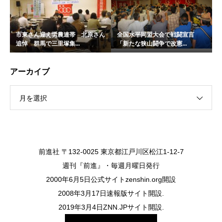
市東さん迎え労農連帯 北原さん
全国水平同盟大会で戦闘宣言
追悼 群馬で三里塚集...
「新たな狭山闘争で改憲...
アーカイブ
月を選択
前進社 〒132-0025 東京都江戸川区松江1-12-7
週刊『前進』・毎週月曜日発行
2000年6月5日公式サイトzenshin.org開設
2008年3月17日速報版サイト開設.
2019年3月4日ZNN.JPサイト開設.