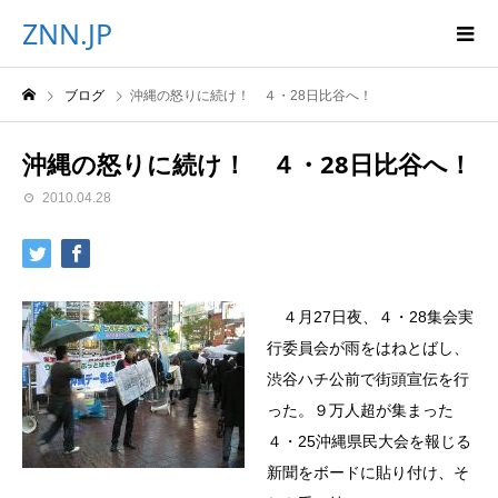
ZNN.JP
ブログ
沖縄の怒りに続け！ ４・28日比谷へ！
沖縄の怒りに続け！ ４・28日比谷へ！
2010.04.28
４月27日夜、４・28集会実
行委員会が雨をはねとばし、
渋谷ハチ公前で街頭宣伝を行
った。９万人超が集まった
４・25沖縄県民大会を報じる
新聞をボードに貼り付け、そ