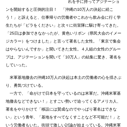
れを手に持ってアジテーショ
ンを開始すると圧倒的注目！ 「沖縄の10万人の決起に続こ
う！」と訴えると、仕事帰りの労働者やこれから飲み会に行く学
生たちが「ビラをください」と次々に街宣隊に駆け寄ってきた。
「25日は参加できなかったが、黄色いリボン（県民大会のイメー
ジカラー）をつけました」と言って署名した女性。「東京で集会
はやらないんですか」と聞いてきた女性。４人組の女性のグルー
プは、アジテーションを聞いて「10万人」の結集に驚き、署名を
していった。
米軍基地撤去の沖縄10万人の決起は本土の労働者の心を揺さぶ
り、勇気づけている。
一方で、「命がけで日本を守っているのは米軍だ。沖縄米軍基
地撤去などできない！」とすごい勢いで迫ってくるアメリカ人、
署名をやりかけて「移設には賛成なのでやっぱり署名はできな
い」という青年、「基地をすべてなくすことなど不可能だ！」と
いう労働者もいた。街頭で激しい討論が始まっている。沖縄米軍