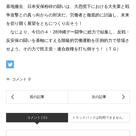
基地撤去、日米安保粉砕の闘いは、大恐慌下における大失業と戦
争攻撃との真っ向からの対決だ。労働者と徹底的に討論し、未来
を切り開く展望をともにつくり出そう！
なにより、今日の４・28沖縄デー闘争に総力で結集し、反戦・
反安保の闘いを基軸にすえる階級的労働運動を圧倒的力で登場さ
せよう。その力で民主党・連合政権を打ち倒そう！（ＴＧ）
コメント:
0
コメント ( 0 )
トラックバックは利用できません。