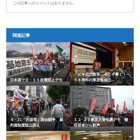
この記事へのコメントはありません。
関連記事
「ビキニの真実」今こそ暴く！―
日本原で２・１１改憲阻止デモ
５８周年の東京集会に...
４・21「共謀罪」国会闘争、裁
１２･２３東京入管包囲デモ 被
判員制度阻止訴え
収容者から歓声