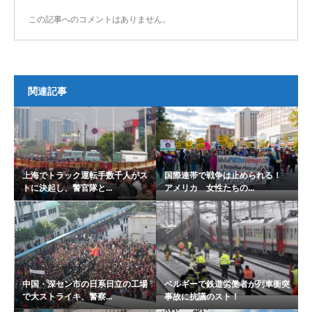
この記事へのコメントはありません。
関連記事
上海でトラック運転手数千人がス
国際連帯で戦争は止められる！
トに決起し、警官隊と...
アメリカ 女性たちの...
中国・深セン市の日系日立の工場
ベルギーで鉄道労働者が列車衝突
で大ストライキ、警察...
事故に抗議のスト！