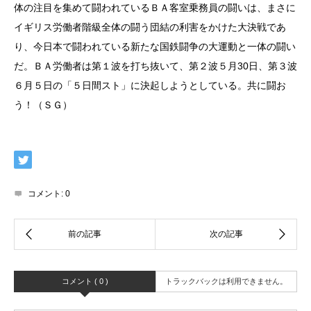
体の注目を集めて闘われているＢＡ客室乗務員の闘いは、まさに
イギリス労働者階級全体の闘う団結の利害をかけた大決戦であ
り、今日本で闘われている新たな国鉄闘争の大運動と一体の闘い
だ。ＢＡ労働者は第１波を打ち抜いて、第２波５月30日、第３波
６月５日の「５日間スト」に決起しようとしている。共に闘お
う！（ＳＧ）
コメント:
0
コメント ( 0 )
トラックバックは利用できません。