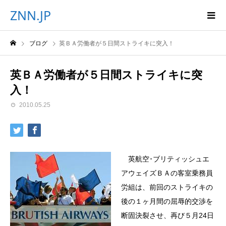
ZNN.JP
ブログ
英ＢＡ労働者が５日間ストライキに突入！
英ＢＡ労働者が５日間ストライキに突
入！
2010.05.25
英航空･ブリティッシュエ
アウェイズＢＡの客室乗務員
労組は、前回のストライキの
後の１ヶ月間の屈辱的交渉を
断固決裂させ、再び５月24日