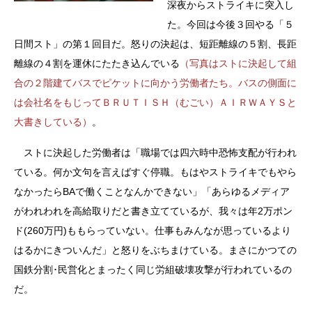
深夜からストライキに突入し
た。今回は今後３回やる「５
日間スト」の第１回目だ。怒りの決起は、短距離線の５割、長距
離線の４割を運休にたたき込んでいる
（写真はストに決起して組
合の２階建てバスでピケットに向かう労働者たち。バスの側面に
は会社名をもじってＢＲＵＴＩＳＨ（むごい）ＡＩＲＷＡＹＳと
大書きしている）
。
ストに決起した労働者は「職場では四六時中恐怖支配が行われ
ている。何か文句を言えばすぐ停職。もはやストライキでもやら
なかったらBAで働くことなんかできない」「あらゆるメディア
がわれわれを高給取りだと書き立てているが、我々は年2万ポン
ド(260万円)ももらっていない。仕事もみんなが思っているより
はるかにきついんだ」と怒りをぶちまけている。まさにかつての
国鉄分割･民営化とまったく同じ労組破壊攻撃が行われているの
だ。