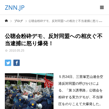
ZNN.JP
ブログ
公聴会粉砕デモ、反対同盟への相次ぐ不当逮捕に怒り爆発！
公聴会粉砕デモ、反対同盟への相次ぐ不
当逮捕に怒り爆発！
2010.05.25
５月24日、三里塚芝山連合空
港反対同盟の呼びかけによ
る、「第３誘導路」公聴会を
粉砕する実力デモが、不当弾
圧をのりこえて大爆発した。