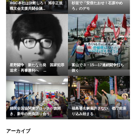
AGC本社は決断しろ！ 旭非正規
杉並で「安倍たおせ！石原やめ
職支会支援共闘会議...
ろ」のデモ
星野闘争 新たな出発 国家犯罪
富山で３・15―17連続闘争打ち
追求・再審勝利へ ...
抜く
婦民全国協関東ブロックが旗開
福島署名解雇許さない 都庁前座
き、新年の抱負語り合う
り込み始まる
アーカイブ