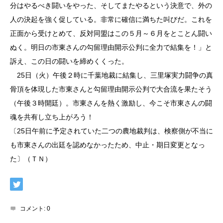
分はやるべき闘いをやった、そしてまたやるという決意で、外の
人の決起を強く促している。非常に確信に満ちた叫びだ。これを
正面から受けとめて、反対同盟はこの５月～６月をとことん闘い
ぬく。明日の市東さんの勾留理由開示公判に全力で結集を！」と
訴え、この日の闘いを締めくくった。
25日（火）午後２時に千葉地裁に結集し、三里塚実力闘争の真
骨頂を体現した市東さんと勾留理由開示公判で大合流を果たそう
（午後３時開廷）。市東さんを熱く激励し、今こそ市東さんの闘
魂を共有し立ち上がろう！
〔25日午前に予定されていた二つの農地裁判は、検察側が不当に
も市東さんの出廷を認めなかったため、中止・期日変更となっ
た〕（ＴＮ）
コメント:
0