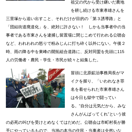
祖父の代から受け継いだ農地
を耕し続ける市東孝雄さんを
三里塚から追い出すこと、それだけが目的の「第３誘導路」と
「団結街道廃道化」を、絶対に許さない！ しかも当事者中の当
事者である市東さんを逮捕し留置場に閉じこめて行われる公聴会
など、われわれの怒りで粉みじんに打ち砕く以外にない。午後２
時、雨の降る中を東峰の開拓組合道路に、反対同盟を先頭に115
人の労働者・農民・学生・市民が続々と結集した。
冒頭に北原鉱治事務局長がマ
イクを握り、「いわれなき罪
名を着せられた市東孝雄さん
は今日も獄中で闘ってい
る。“自分は元気だから、みな
さんがんばってくれ”という彼
の必死の叫びを受けとめなくてはだめだ。公聴会は市町村長が勝
手にやっているもので、当地の本当の住民・当事者は全然いな