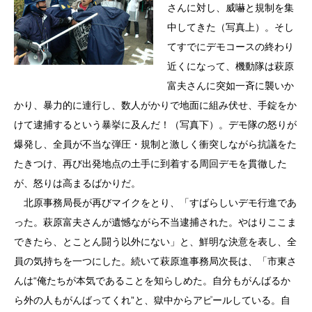
さんに対し、威嚇と規制を集
中してきた（写真上）。そし
てすでにデモコースの終わり
近くになって、機動隊は萩原
富夫さんに突如一斉に襲いか
かり、暴力的に連行し、数人がかりで地面に組み伏せ、手錠をか
けて逮捕するという暴挙に及んだ！（写真下）。デモ隊の怒りが
爆発し、全員が不当な弾圧・規制と激しく衝突しながら抗議をた
たきつけ、再び出発地点の土手に到着する周回デモを貫徹した
が、怒りは高まるばかりだ。
北原事務局長が再びマイクをとり、「すばらしいデモ行進であ
った。萩原富夫さんが遺憾ながら不当逮捕された。やはりここま
できたら、とことん闘う以外にない」と、鮮明な決意を表し、全
員の気持ちを一つにした。続いて萩原進事務局次長は、「市東さ
んは“俺たちが本気であることを知らしめた。自分もがんばるか
ら外の人もがんばってくれ”と、獄中からアピールしている。自