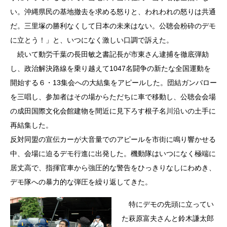
い。沖縄県民の基地撤去を求める怒りと、われわれの怒りは共通
だ。三里塚の勝利なくして日本の未来はない。公聴会粉砕のデモ
に立とう！」と、いつになく激しい口調で訴えた。
続いて動労千葉の長田敏之書記長が市東さん逮捕を徹底弾劾
し、政治解決路線を乗り越えて1047名闘争の新たな全国運動を
開始する６・13集会への大結集をアピールした。団結ガンバロー
を三唱し、参加者はその場からただちに車で移動し、公聴会会場
の成田国際文化会館建物を間近に見下ろす根子名川沿いの土手に
再結集した。
反対同盟の宣伝カーが大音量でのアピールを市街に鳴り響かせる
中、会場に迫るデモ行進に出発した。機動隊はいつになく極端に
居丈高で、指揮官車から強圧的な警告をひっきりなしにわめき、
デモ隊への暴力的な弾圧を繰り返してきた。
特にデモの先頭に立ってい
た萩原富夫さんと鈴木謙太郎