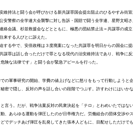
安維持法と闘う会が呼びかける新共謀罪国会提出阻止のひるやすみ街宣
公安警察の全学連大会襲撃に対し告訴・国賠で闘う全学連、星野文昭さ
連絡会議、杉並救援会などとともに、極悪の団結禁止法＝共謀罪の成立
往来する人びとに訴えた。
迫する中で、安倍政権は３度廃案になった共謀罪を明日からの国会に提
共謀罪は話し合っただけで罪となる現代の治安維持法であり、戦争に反
た危険な法律です」と闘う会が緊急アピールを行った。
での軍事研究の開始、学費の値上げなどに怒りをもって行動しようと
定秘密で隠し、反対の声を話し合いの段階でつぶす。許すわけにはいか
と言う。だが、戦争法案反対の民衆決起を「テロ」とわめいたではな
運動、あらゆる運動を弾圧したのが日帝権力だ。労働組合の団体交渉や
などでデッチあげ弾圧を乱発してきた張本人どもに、目配せしただけで
！