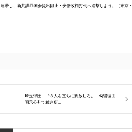
連帯し、新共謀罪国会提出阻止・安倍政権打倒へ進撃しよう。（東京
埼玉弾圧 〝３人を直ちに釈放しろ〟 勾留理由
開示公判で裁判所...