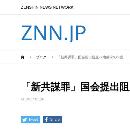
ZENSHIN NEWS NETWORK
ZNN.JP
ブログ
「新共謀罪」国会提出阻止へ地裁前で街宣
「新共謀罪」国会提出阻
2017.01.26
Tweet
Share