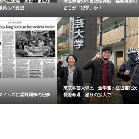
放へ正念場 高松・更生保
埼玉県警の不当捜索弾劾 福島視察の
員らの要望...
どこが「犯罪」か！
東京学芸大弾圧 全学連・渡辺書記次
タイムズに星野闘争の記事
長を奪還 怒りの拡大で...