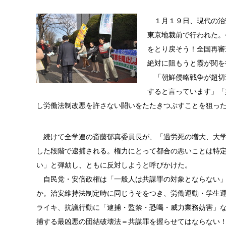
１月１９日、現代の治
東京地裁前で行われた。
をとり戻そう！全国再審
絶対に阻もうと霞が関を
「朝鮮侵略戦争が超切
すると言っています」「
し労働法制改悪を許さない闘いをたたきつぶすことを狙っ
続けて全学連の斎藤郁真委員長が、「過労死の増大、大学
した段階で逮捕される。権力にとって都合の悪いことは特
い」と弾劾し、ともに反対しようと呼びかけた。
自民党・安倍政権は「一般人は共謀罪の対象とならない」
か。治安維持法制定時に同じうそをつき、労働運動・学生
ライキ、抗議行動に「逮捕・監禁・恐喝・威力業務妨害」
捕する最凶悪の団結破壊法＝共謀罪を握らせてはならない