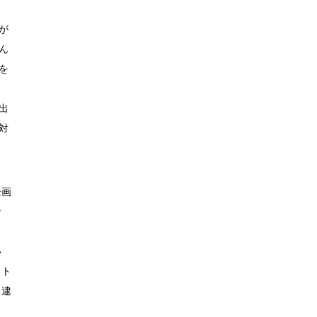
が
ん
を
出
対
企画
な
い
スト
も逮