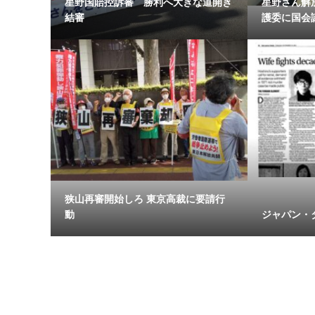
星野国賠控訴審 勝利へ大きな道開き
星野さん解
結審
護委に国会議
狭山再審開始しろ 東京高裁に要請行
動
ジャパン・