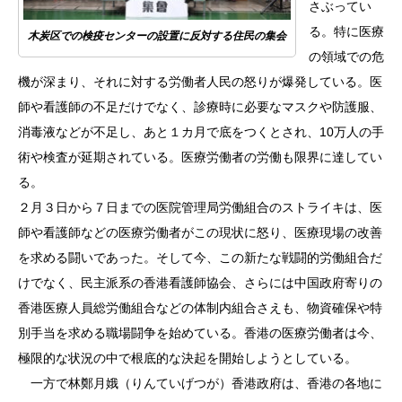
さぶってい
る。特に医療
木炭区での検疫センターの設置に反対する住民の集会
の領域での危
機が深まり、それに対する労働者人民の怒りが爆発している。医
師や看護師の不足だけでなく、診療時に必要なマスクや防護服、
消毒液などが不足し、あと１カ月で底をつくとされ、10万人の手
術や検査が延期されている。医療労働者の労働も限界に達してい
る。
２月３日から７日までの医院管理局労働組合のストライキは、医
師や看護師などの医療労働者がこの現状に怒り、医療現場の改善
を求める闘いであった。そして今、この新たな戦闘的労働組合だ
けでなく、民主派系の香港看護師協会、さらには中国政府寄りの
香港医療人員総労働組合などの体制内組合さえも、物資確保や特
別手当を求める職場闘争を始めている。香港の医療労働者は今、
極限的な状況の中で根底的な決起を開始しようとしている。
一方で林鄭月娥（りんていげつが）香港政府は、香港の各地に