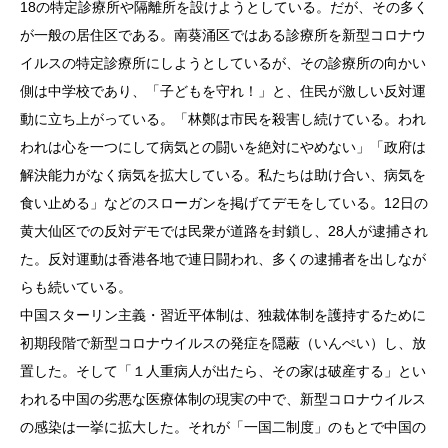
18の特定診療所や隔離所を設けようとしている。だが、その多く
が一般の居住区である。南葵涌区ではある診療所を新型コロナウ
イルスの特定診療所にしようとしているが、その診療所の向かい
側は中学校であり、「子どもを守れ！」と、住民が激しい反対運
動に立ち上がっている。「林鄭は市民を殺害し続けている。われ
われは心を一つにして病気との闘いを絶対にやめない」「政府は
解決能力がなく病気を拡大している。私たちは助け合い、病気を
食い止める」などのスローガンを掲げてデモをしている。12日の
黄大仙区での反対デモでは民衆が道路を封鎖し、28人が逮捕され
た。反対運動は香港各地で連日闘われ、多くの逮捕者を出しなが
らも続いている。
中国スターリン主義・習近平体制は、独裁体制を護持するために
初期段階で新型コロナウイルスの発症を隠蔽（いんぺい）し、放
置した。そして「１人重病人が出たら、その家は破産する」とい
われる中国の劣悪な医療体制の現実の中で、新型コロナウイルス
の感染は一挙に拡大した。それが「一国二制度」のもとで中国の