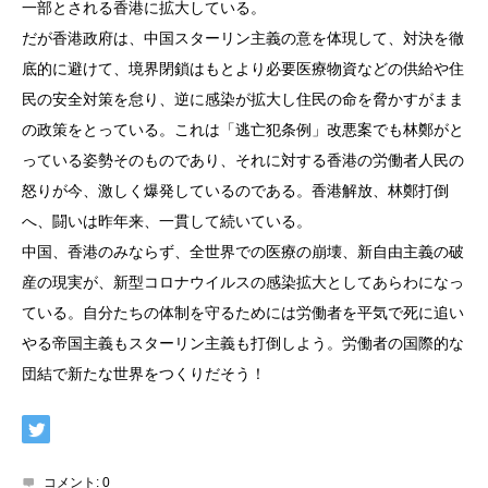
一部とされる香港に拡大している。
だが香港政府は、中国スターリン主義の意を体現して、対決を徹
底的に避けて、境界閉鎖はもとより必要医療物資などの供給や住
民の安全対策を怠り、逆に感染が拡大し住民の命を脅かすがまま
の政策をとっている。これは「逃亡犯条例」改悪案でも林鄭がと
っている姿勢そのものであり、それに対する香港の労働者人民の
怒りが今、激しく爆発しているのである。香港解放、林鄭打倒
へ、闘いは昨年来、一貫して続いている。
中国、香港のみならず、全世界での医療の崩壊、新自由主義の破
産の現実が、新型コロナウイルスの感染拡大としてあらわになっ
ている。自分たちの体制を守るためには労働者を平気で死に追い
やる帝国主義もスターリン主義も打倒しよう。労働者の国際的な
団結で新たな世界をつくりだそう！
コメント:
0