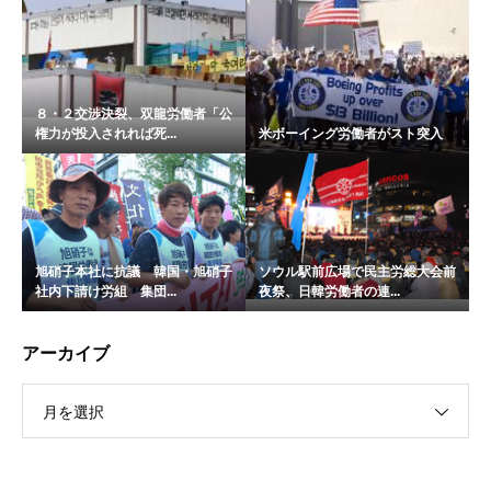
８・２交渉決裂、双龍労働者「公
権力が投入されれば死...
米ボーイング労働者がスト突入
旭硝子本社に抗議 韓国・旭硝子
ソウル駅前広場で民主労総大会前
社内下請け労組 集団...
夜祭、日韓労働者の連...
アーカイブ
月を選択