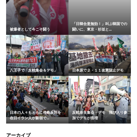
「日韓合意無効！」叫ぶ韓国での
被爆者として今こそ闘う
闘いに、東京・杉並と...
八王子で「反戦集会＆デモ」
日本原で２・１１改憲阻止デモ
日本の人々もともに侵略反対を
反戦奈良集会・デモ 飛び入り参
在日イラン人が新宿で...
加でデモが倍増
アーカイブ