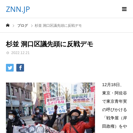
ZNN.JP
ブログ
杉並 洞口区議先頭に反戦デモ
杉並 洞口区議先頭に反戦デモ
2022.12.21
12月18日、
東京・阿佐谷
で東京青年実
の呼びかける
「戦争屋（岸
田政権）をや