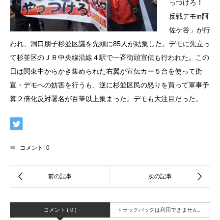
っつけろ！
反戦デモin阿
佐ケ谷」が行
われ、洞口朋子杉並区議を先頭に85人が結集した。デモに先立っ
て杉並区のＪＲ中央線沿線４駅で一斉街頭宣伝も行われた。この
日は関東中からかき集められた右翼が宣伝カー５台を使って街
宣・デモへの妨害を行うも、逆に杉並区民の怒りを買って軍事予
算２倍化反対署名が百筆以上集まった。デモも大注目だった。
コメント:
0
コメント ( 0 )
トラックバックは利用できません。