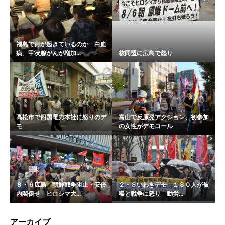
福島で何が起きているのか 白血
病、甲状腺がんが増加...
核同盟に広島で怒り
高松市で四国電力本社に怒りのデ
富山で反原発アクション、初参加
モ
の女性がデモコール
８・６広島 朝鮮戦争阻止・安倍
２・８いわきデモ １８０人が被
内閣倒せ ヒロシマ大...
曝と戦争に怒り 動労...
アーカイブ