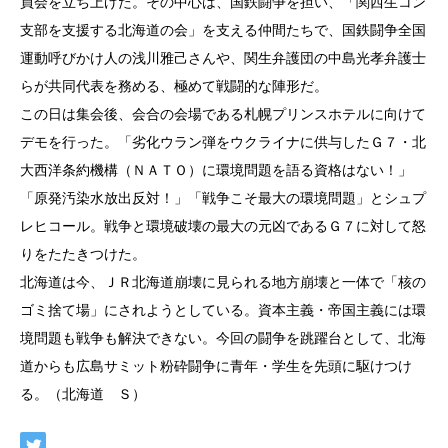
員会を立ち上げた。その中心は、国鉄闘争を担い、「関西生コン
支部を支援する北海道の会」を支える仲間たちで、国鉄闘争全国
運動呼びかけ人の浅川雅己さんや、関生弁護団の中島光孝弁護士
らが共同代表を務める、極めて戦闘的な陣形だ。
この日は集会後、会合の会場である札幌プリンスホテルに向けて
デモを行った。「劣化ウラン弾をウクライナに供与したＧ７・北
大西洋条約機構（ＮＡＴＯ）に環境問題を語る資格はない！」
「原発汚染水放出反対！」「戦争こそ最大の環境問題」とシュプ
レヒコール。戦争と環境破壊の最大の元凶であるＧ７に対して怒
りをたたきつけた。
北海道は今、ＪＲ北海道崩壊に見られる地方崩壊と一体で「核の
ゴミ捨て場」にされようとしている。資本主義・帝国主義には環
境問題も戦争も解決できない。今回の闘争を跳躍台として、北海
道からも広島サミット粉砕闘争に青年・学生を先頭に駆けつけ
る。（北海道 Ｓ）