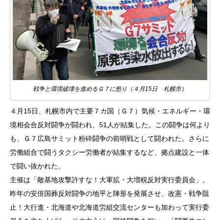
戦争と環境破壊を進めるＧ７に怒り（４月15日 札幌市）
４月15日、札幌市内で主要７カ国（Ｇ７）気候・エネルギー・環
境相会合反対闘争が闘われ、51人が結集した。この闘争は何より
も、Ｇ７広島サミット粉砕闘争の前哨戦として闘われた。さらに
労働組合で闘うタクシー労働者が結集するなど、拠点建設と一体
で闘い抜かれた。
主催は「敵基地攻撃許すな！大軍拡・大増税反対実行委員会」。
昨年の安倍国葬反対闘争の地平と陣形を発展させ、改憲・戦争阻
止！大行進・北海道や北海道労組交流センターも加わって実行委