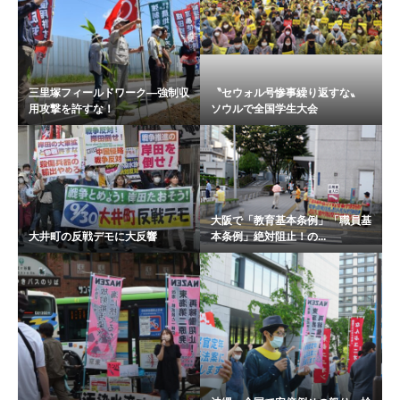
三里塚フィールドワーク―強制収
〝セウォル号惨事繰り返すな〟
用攻撃を許すな！
ソウルで全国学生大会
大阪で「教育基本条例」「職員基
大井町の反戦デモに大反響
本条例」絶対阻止！の...