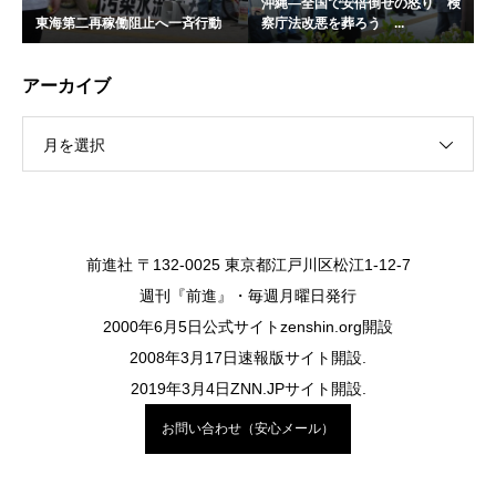
沖縄―全国で安倍倒せの怒り 検
東海第二再稼働阻止へ一斉行動
察庁法改悪を葬ろう ...
アーカイブ
月を選択
前進社 〒132-0025 東京都江戸川区松江1-12-7
週刊『前進』・毎週月曜日発行
2000年6月5日公式サイトzenshin.org開設
2008年3月17日速報版サイト開設.
2019年3月4日ZNN.JPサイト開設.
お問い合わせ（安心メール）