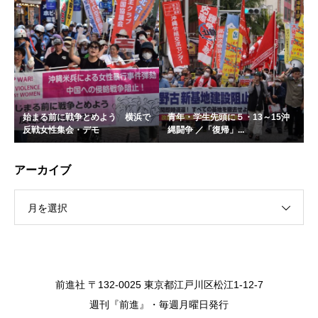
始まる前に戦争とめよう 横浜で
青年・学生先頭に５・13～15沖
反戦女性集会・デモ
縄闘争 ／「復帰」...
アーカイブ
月を選択
前進社 〒132-0025 東京都江戸川区松江1-12-7
週刊『前進』・毎週月曜日発行