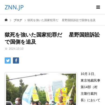
ZNN.JP
ブログ
獄死を強いた国家犯罪だ 星野国賠訴訟で国側を追及
獄死を強いた国家犯罪だ 星野国賠訴訟
で国側を追及
2024.10.10
10月３日、
東京地裁民事
第14部（村
主隆行裁判
長）において