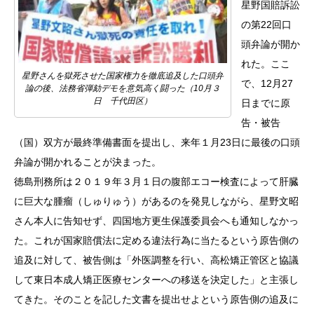
星野国賠訴訟
の第22回口
頭弁論が開か
れた。ここ
星野さんを獄死させた国家権力を徹底追及した口頭弁
で、12月27
論の後、法務省弾劾デモを意気高く闘った（10月３
日 千代田区）
日までに原
告・被告
（国）双方が最終準備書面を提出し、来年１月23日に最後の口頭
弁論が開かれることが決まった。
徳島刑務所は２０１９年３月１日の腹部エコー検査によって肝臓
に巨大な腫瘤（しゅりゅう）があるのを発見しながら、星野文昭
さん本人に告知せず、四国地方更生保護委員会へも通知しなかっ
た。これが国家賠償法に定める違法行為に当たるという原告側の
追及に対して、被告側は「外医調整を行い、高松矯正管区と協議
して東日本成人矯正医療センターへの移送を決定した」と主張し
てきた。そのことを記した文書を提出せよという原告側の追及に