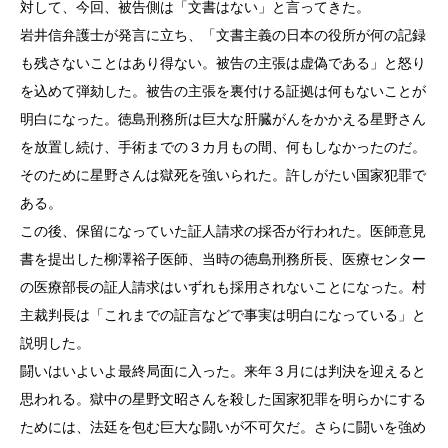
対して、今回、被告側は「文書はない」と言ってきた。
岩井信弁護士が発言に立ち、「文書主義の日本の役所が何の記録
も残さないことはあり得ない。被告の主張は虚偽である」と怒り
を込めて弾劾した。被告の主張を裏付ける証拠は何もないことが
明白になった。徳島刑務所は巨大な肝臓がんをかかえる星野さん
を放置し続け、手術までの３カ月もの間、何もしなかったのだ。
そのために星野さんは獄死を強いられた。許しがたい国家犯罪で
ある。
この後、保留になっていた証人請求の採否が行われた。医師意見
書を提出した柳澤裕子医師、当時の徳島刑務所長、医療センター
の医療部長の証人請求はいずれも採用されないことになった。村
主裁判長は「これまでの証言などで事実は明白になっている」と
説明した。
闘いはいよいよ最終局面に入った。来年３月には判決を迎えると
思われる。獄中の星野文昭さんを殺した国家犯罪を明らかにする
ためには、法廷を包む巨大な闘いが不可欠だ。さらに闘いを強め