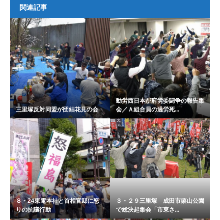
関連記事
動労西日本が府労委闘争の報告集
三里塚反対同盟が団結花見の会
会／Ａ組合員の過労死...
８・24東電本社と首相官邸に怒
３・２９三里塚 成田市栗山公園
りの抗議行動
で総決起集会「市東さ...