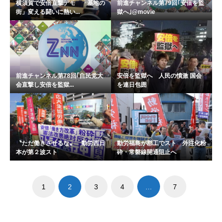
横須賀で安倍直撃デモ 「基地の
前進チャンネル第79回｢安倍を監
街」変える闘いに熱い...
獄へ｣@movie
前進チャンネル第78回｢自民党大
安倍を監獄へ 人民の憤激 国会
会直撃し安倍を監獄...
を連日包囲
〝ただ働きさせるな〟 動労西日
動労福島が郡工でスト 外注化粉
本が第２波スト
砕・常磐線開通阻止へ
1
2
3
4
…
7