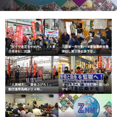
〝ダイヤ改定をやめろ〟 ＪＲ東
三里塚一斉行動―４者協最終合意
日本本社に抗議
弾劾し第３滑走路予定...
「人員補充し、賃金上げろ！」
３・１８広島 安倍打倒へ怒りの
動労連帯高崎が２４時...
デモ