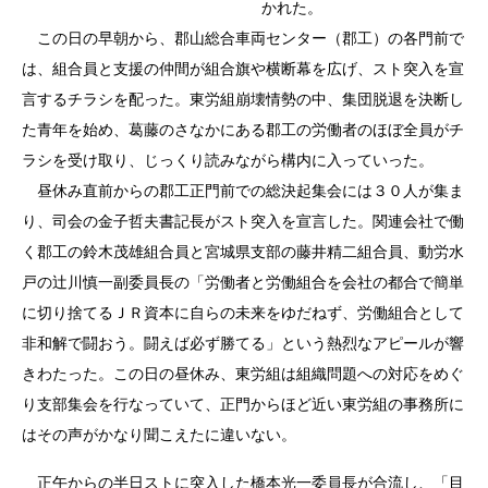
かれた。
この日の早朝から、郡山総合車両センター（郡工）の各門前で
は、組合員と支援の仲間が組合旗や横断幕を広げ、スト突入を宣
言するチラシを配った。東労組崩壊情勢の中、集団脱退を決断し
た青年を始め、葛藤のさなかにある郡工の労働者のほぼ全員がチ
ラシを受け取り、じっくり読みながら構内に入っていった。
昼休み直前からの郡工正門前での総決起集会には３０人が集ま
り、司会の金子哲夫書記長がスト突入を宣言した。関連会社で働
く郡工の鈴木茂雄組合員と宮城県支部の藤井精二組合員、動労水
戸の辻川慎一副委員長の「労働者と労働組合を会社の都合で簡単
に切り捨てるＪＲ資本に自らの未来をゆだねず、労働組合として
非和解で闘おう。闘えば必ず勝てる」という熱烈なアピールが響
きわたった。この日の昼休み、東労組は組織問題への対応をめぐ
り支部集会を行なっていて、正門からほど近い東労組の事務所に
はその声がかなり聞こえたに違いない。
正午からの半日ストに突入した橋本光一委員長が合流し、「目