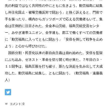
先の利益ではなく共同性の中にともに生きよう。動労福島に結集
し外注化阻止・被曝労働反対で闘おう」と熱く訴えると、門前で
手を振ったり、構内からガッツポーズで応える労働者もいて、集
会は圧倒的に注目された。全金本山労組、福島労組交流センタ
ー、みやぎ連帯ユニオン、全学連も、郡工で働くすべての労働者
に「動労福島に入ってともに闘おう」「安倍を倒して戦争を止め
よう」と心から呼びかけた。
国鉄分割・民営化以来の新自由主義は崩れ始めた。安倍を監獄
にぶち込み、ゼネスト・革命を切り開く時が来た。７年目の３・
１１闘争は、福島圧殺を打ち破り、新たな決起を生み出して大成
功した。動労福島に結集し、ともに闘おう。（動労福島・遠藤義
人）
コメント:
0