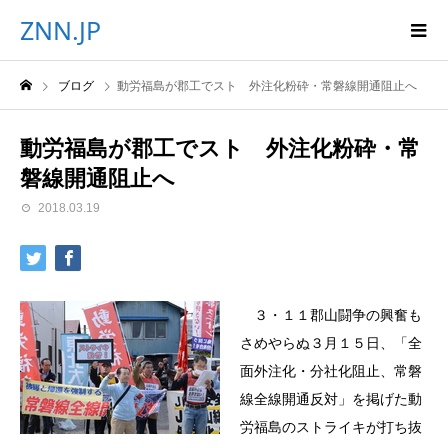
ZNN.JP
ブログ
動労福島が郡工でスト 外注化粉砕・常磐線開通阻止へ
動労福島が郡工でスト 外注化粉砕・常
磐線開通阻止へ
2018.03.19
３・１１郡山闘争の興奮も
さめやらぬ３月１５日、「全
面外注化・分社化阻止、常磐
線全線開通反対」を掲げた動
労福島のストライキが打ち抜