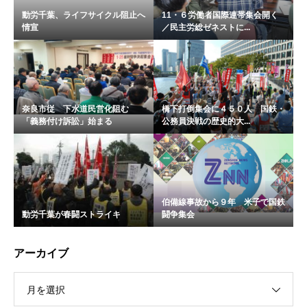
動労千葉、ライフサイクル阻止へ
11・６労働者国際連帯集会開く
情宣
／民主労総ゼネストに...
奈良市従 下水道民営化阻む
橋下打倒集会に４５０人 国鉄・
「義務付け訴訟」始まる
公務員決戦の歴史的大...
伯備線事故から９年 米子で国鉄
動労千葉が春闘ストライキ
闘争集会
アーカイブ
月を選択