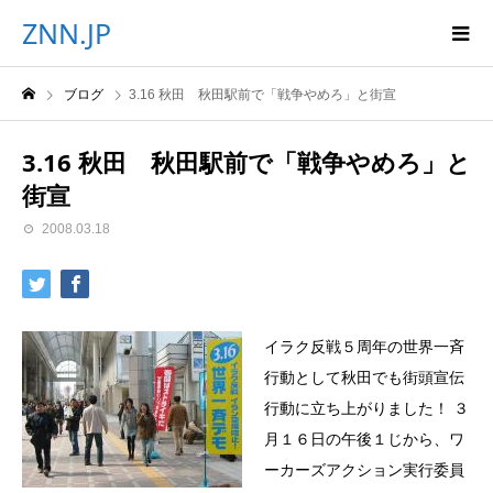
ZNN.JP
ブログ
3.16 秋田 秋田駅前で「戦争やめろ」と街宣
3.16 秋田 秋田駅前で「戦争やめろ」と
街宣
2008.03.18
イラク反戦５周年の世界一斉
行動として秋田でも街頭宣伝
行動に立ち上がりました！ ３
月１６日の午後１じから、ワ
ーカーズアクション実行委員