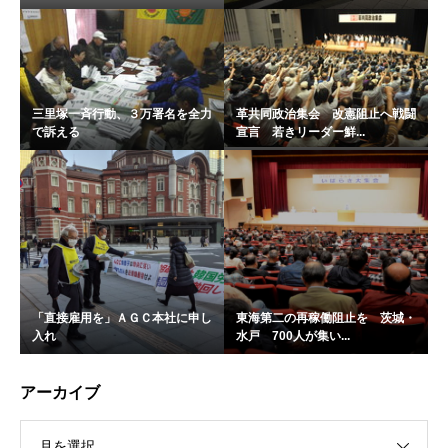
三里塚一斉行動、３万署名を全力
革共同政治集会 改憲阻止へ戦闘
で訴える
宣言 若きリーダー鮮...
「直接雇用を」ＡＧＣ本社に申し
東海第二の再稼働阻止を 茨城・
入れ
水戸 700人が集い...
アーカイブ
月を選択