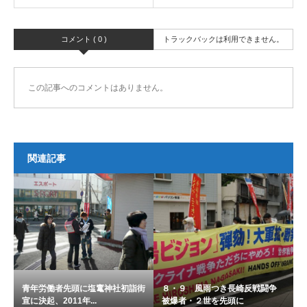
コメント ( 0 )
トラックバックは利用できません。
この記事へのコメントはありません。
関連記事
青年労働者先頭に塩竃神社初詣街
８・９ 風雨つき長崎反戦闘争
宣に決起、2011年...
被爆者・２世を先頭に