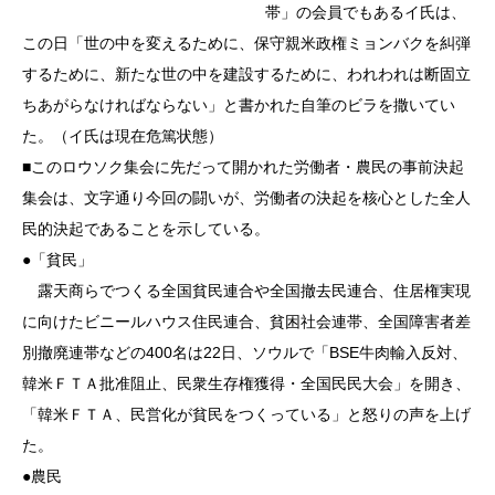
帯」の会員でもあるイ氏は、
この日「世の中を変えるために、保守親米政権ミョンバクを糾弾
するために、新たな世の中を建設するために、われわれは断固立
ちあがらなければならない」と書かれた自筆のビラを撒いてい
た。（イ氏は現在危篤状態）
■このロウソク集会に先だって開かれた労働者・農民の事前決起
集会は、文字通り今回の闘いが、労働者の決起を核心とした全人
民的決起であることを示している。
●「貧民」
露天商らでつくる全国貧民連合や全国撤去民連合、住居権実現
に向けたビニールハウス住民連合、貧困社会連帯、全国障害者差
別撤廃連帯などの400名は22日、ソウルで「BSE牛肉輸入反対、
韓米ＦＴＡ批准阻止、民衆生存権獲得・全国民民大会」を開き、
「韓米ＦＴＡ、民営化が貧民をつくっている」と怒りの声を上げ
た。
●農民