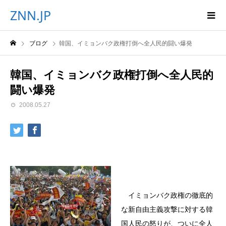
ZNN.JP
ブログ
韓国、イミョンバク政権打倒へ全人民的闘い爆発
韓国、イミョンバク政権打倒へ全人民的
闘い爆発
2008.05.27
イミョンバク政権の徹底的
な新自由主義攻撃に対する韓
国人民の怒りが、ついに全人