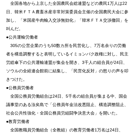
全国各地から上京した全国農民会総連盟などの農民1万人は22
日、韓米ＦＴＡ農畜水産非常対策委員会主催の全国農民大会に参
加し、「米国産牛肉輸入交渉無効化」「韓米ＦＴＡ交渉撤回」を
叫んだ。
●公共運輸労働者
305の公営企業のうち50数カ所を民営化し、7万名余りの労働
者を構造調整すると表明しているイミョンバク政権に対し、民主
労総傘下の公共運輸連盟が集会を開き、3千人の組合員が24日、
ソウルの全経連会館前に結集し、「民営化反対」の怒りの声を叩
きつけた。
●公務員労働者
全国公務員労働組合は24日、5千名の組合員が集まる中、国会
議事堂のある汝矣島で「公務員年金法改悪阻止、構造調整阻止、
社会公共性強化・全国公務員労組闘争決意大会」を開いた。
●教育労働者
全国教職員労働組合（全教組）の教育労働者1万名は24日、