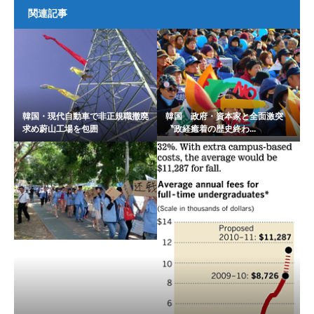
関連記事
韓国・現代自動車で非正規職撤廃
韓国 政府・資本家と全面激突
求め蔚山工場を包囲
〝政経癒着の歴史終わ...