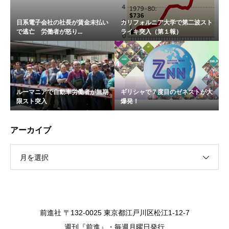
日系電子会社の社長が賃金未払い
カリフォルニア大学で第二波スト
で逃亡 労働者が怒り...
ライキ突入（第１報）
ルーマニアで自動車労働者が無期
ギリシャで７度目のゼネストが大
限スト突入
爆発！
アーカイブ
月を選択
前進社 〒132-0025 東京都江戸川区松江1-12-7
週刊『前進』・毎週月曜日発行