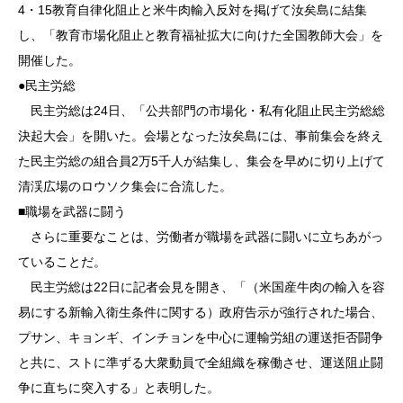
4・15教育自律化阻止と米牛肉輸入反対を掲げて汝矣島に結集
し、「教育市場化阻止と教育福祉拡大に向けた全国教師大会」を
開催した。
●民主労総
民主労総は24日、「公共部門の市場化・私有化阻止民主労総総
決起大会」を開いた。会場となった汝矣島には、事前集会を終え
た民主労総の組合員2万5千人が結集し、集会を早めに切り上げて
清渓広場のロウソク集会に合流した。
■職場を武器に闘う
さらに重要なことは、労働者が職場を武器に闘いに立ちあがっ
ていることだ。
民主労総は22日に記者会見を開き、「（米国産牛肉の輸入を容
易にする新輸入衛生条件に関する）政府告示が強行された場合、
プサン、キョンギ、インチョンを中心に運輸労組の運送拒否闘争
と共に、ストに準ずる大衆動員で全組織を稼働させ、運送阻止闘
争に直ちに突入する」と表明した。