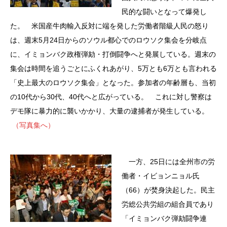
民的な闘いとなって爆発し
た。 米国産牛肉輸入反対に端を発した労働者階級人民の怒り
は、週末5月24日からのソウル都心でのロウソク集会を分岐点
に、イミョンバク政権弾劾・打倒闘争へと発展している。週末の
集会は時間を追うごとにふくれあがり、5万とも6万とも言われる
「史上最大のロウソク集会」となった。参加者の年齢層も、当初
の10代から30代、40代へと広がっている。 これに対し警察は
デモ隊に暴力的に襲いかかり、大量の逮捕者が発生している。
（写真集へ）
一方、25日には全州市の労
働者・イビョンニョル氏
（66）が焚身決起した。民主
労総公共労組の組合員であり
「イミョンバク弾劾闘争連