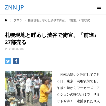
ZNN.JP
ブログ
札幌現地と呼応し渋谷で街宣、『前進』27部売る
札幌現地と呼応し渋谷で街宣、『前進』
27部売る
2008.07.06
札幌の闘いと呼応して７月
６日、東京・渋谷駅前でも、
午後１時からワーカーズ・ア
クションの呼びかけで「サミ
ット粉砕！ 逮捕された８人