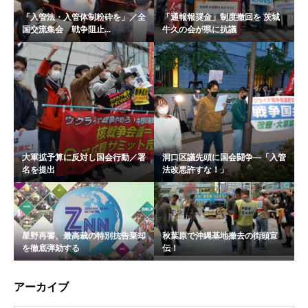
「入管法・入管体制粉砕を」／全
「通報報奨金」制度撤回を 茨城
国交流集会 戦争阻止...
牛久の会が県に抗議
大軍拡予算に反対し国会行動／署
洞口区議先頭に国会闘争―「入管
名を提出
法改悪許すな！」
星野再審、最高裁の特別抗告棄却
秋葉原で沖縄基地撤去の街頭宣
を徹底弾劾する
伝！
アーカイブ