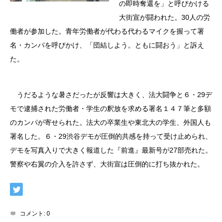
の即時奪還を」と呼びかける
大街宣が闘われた。30人の労
働者が参加した。青年労働者が代わる代わるマイクを握って署
名・カンパを呼びかけ、「団結しよう。ともに闘おう」と訴え
た。
うだるような暑さだったが反響は大きく、法大闘争と６・29デ
モで逮捕された労働者・学生の釈放を求める署名１４７筆と多額
のカンパが寄せられた。法大の卒業生や東北大の学生、外国人も
署名した。６・29渋谷デモが圧倒的共感を持って受け止められ、
デモを写真入りで大きく報道した『前進』最新号が27部売れた。
警察や右翼の介入を許さず、大街宣は圧倒的に打ち抜かれた。
コメント:
0