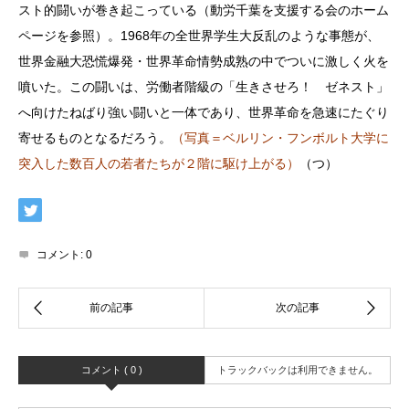
スト的闘いが巻き起こっている（動労千葉を支援する会のホーム
ページを参照）。1968年の全世界学生大反乱のような事態が、
世界金融大恐慌爆発・世界革命情勢成熟の中でついに激しく火を
噴いた。この闘いは、労働者階級の「生きさせろ！ ゼネスト」
へ向けたねばり強い闘いと一体であり、世界革命を急速にたぐり
寄せるものとなるだろう。
（写真＝ベルリン・フンボルト大学に
突入した数百人の若者たちが２階に駆け上がる）
（つ）
コメント:
0
コメント ( 0 )
トラックバックは利用できません。