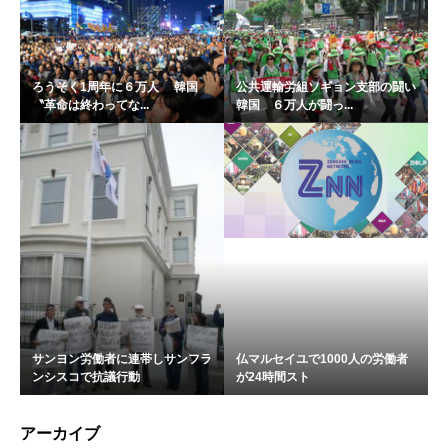
ろうそく1周年に６万人 韓国
公共運輸労組ソギョン支部の闘い
〝革命は終わってな...
韓国 ６万人が闘っ...
サンヨン労働者に連帯しサンフラ
仏マルセイユで1000人の労働者
ンシスコで抗議行動
が24時間スト
アーカイブ