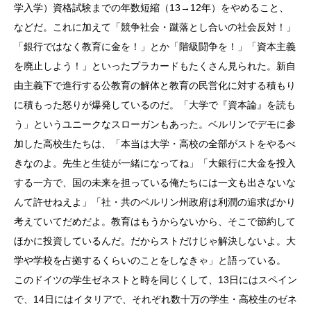
学入学）資格試験までの年数短縮（13→12年）をやめること、
などだ。これに加えて「競争社会・蹴落とし合いの社会反対！」
「銀行ではなく教育に金を！」とか「階級闘争を！」「資本主義
を廃止しよう！」といったプラカードもたくさん見られた。新自
由主義下で進行する公教育の解体と教育の民営化に対する積もり
に積もった怒りが爆発しているのだ。「大学で『資本論』を読も
う」というユニークなスローガンもあった。ベルリンでデモに参
加した高校生たちは、「本当は大学・高校の全部がストをやるべ
きなのよ。先生と生徒が一緒になってね」「大銀行に大金を投入
する一方で、国の未来を担っている俺たちには一文も出さないな
んて許せねえよ」「社・共のベルリン州政府は利潤の追求ばかり
考えていてだめだよ。教育はもうからないから、そこで節約して
ほかに投資しているんだ。だからストだけじゃ解決しないよ。大
学や学校を占拠するくらいのことをしなきゃ」と語っている。
このドイツの学生ゼネストと時を同じくして、13日にはスペイン
で、14日にはイタリアで、それぞれ数十万の学生・高校生のゼネ