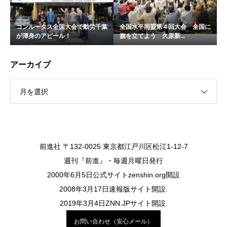
コンルータス全国大会で動労千葉
全国水平同盟第４回大会 全国に
が渾身のアピール！
旗を立てよう 久原新...
アーカイブ
月を選択
前進社 〒132-0025 東京都江戸川区松江1-12-7
週刊『前進』・毎週月曜日発行
2000年6月5日公式サイトzenshin.org開設
2008年3月17日速報版サイト開設.
2019年3月4日ZNN.JPサイト開設.
お問い合わせ（安心メール）