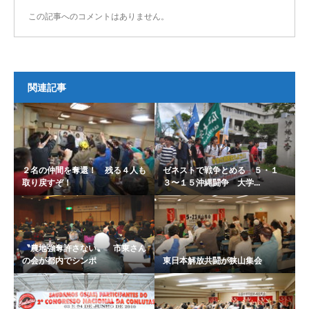
この記事へのコメントはありません。
関連記事
２名の仲間を奪還！ 残る４人も
ゼネストで戦争とめる ５・１
取り戻すぞ！
３〜１５沖縄闘争 大学...
〝農地強奪許さない〟 市東さん
の会が都内でシンポ
東日本解放共闘が狭山集会