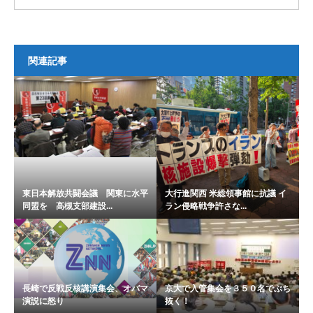
関連記事
東日本解放共闘会議 関東に水平
大行進関西 米総領事館に抗議 イ
同盟を 高槻支部建設...
ラン侵略戦争許さな...
長崎で反戦反核講演集会、オバマ
京大で入管集会を３５０名でぶち
演説に怒り
抜く！