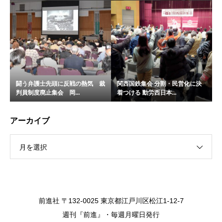
闘う弁護士先頭に反戦の熱気 裁
関西国鉄集会 分割・民営化に決
判員制度廃止集会 岡...
着つける 動労西日本...
アーカイブ
月を選択
前進社 〒132-0025 東京都江戸川区松江1-12-7
週刊『前進』・毎週月曜日発行