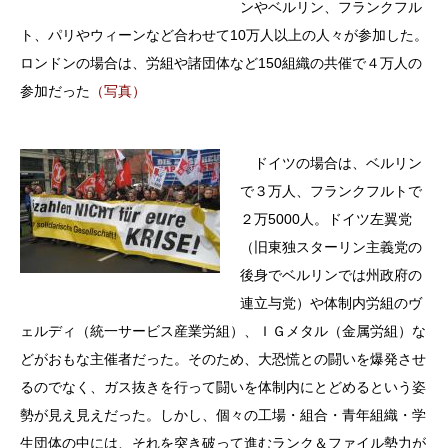
ンやベルリン、フランクフル
ト、パリやウィーンなど合わせて10万人以上の人々が参加した。
ロンドンの場合は、労組や諸団体など150組織の共催で４万人の
参加だった
（写真）
ドイツの場合は、ベルリン
で３万人、フランクフルトで
２万5000人。ドイツ左翼党
（旧東独スターリン主義党の
後身でベルリンでは州政府の
連立与党）や体制内労組のヴ
ェルディ（統一サービス産業労組）、ＩＧメタル（金属労組）な
どがおもな主催者だった。そのため、大恐慌との闘いを爆発させ
るのでなく、ガス抜きを行って闘いを体制内にとどめるという姿
勢が見え見えだった。しかし、個々の工場・組合・青年組織・学
生団体の中には、それを突き破って進むランク＆ファイル勢力が