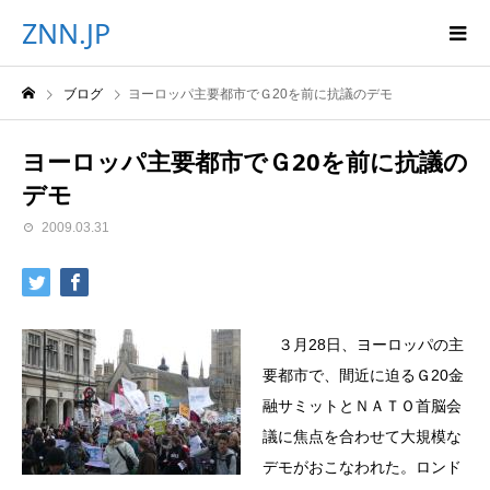
ZNN.JP
ブログ
ヨーロッパ主要都市でＧ20を前に抗議のデモ
ヨーロッパ主要都市でＧ20を前に抗議の
デモ
2009.03.31
３月28日、ヨーロッパの主
要都市で、間近に迫るＧ20金
融サミットとＮＡＴＯ首脳会
議に焦点を合わせて大規模な
デモがおこなわれた。ロンド