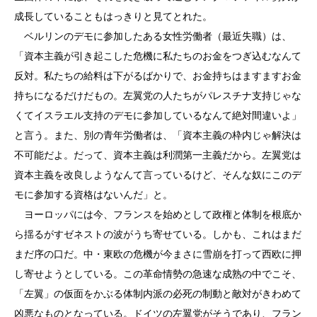
成長していることもはっきりと見てとれた。
ベルリンのデモに参加したある女性労働者（最近失職）は、
「資本主義が引き起こした危機に私たちのお金をつぎ込むなんて
反対。私たちの給料は下がるばかりで、お金持ちはますますお金
持ちになるだけだもの。左翼党の人たちがパレスチナ支持じゃな
くてイスラエル支持のデモに参加しているなんて絶対間違いよ」
と言う。また、別の青年労働者は、「資本主義の枠内じゃ解決は
不可能だよ。だって、資本主義は利潤第一主義だから。左翼党は
資本主義を改良しようなんて言っているけど、そんな奴にこのデ
モに参加する資格はないんだ」と。
ヨーロッパには今、フランスを始めとして政権と体制を根底か
ら揺るがすゼネストの波がうち寄せている。しかも、これはまだ
まだ序の口だ。中・東欧の危機が今まさに雪崩を打って西欧に押
し寄せようとしている。この革命情勢の急速な成熟の中でこそ、
「左翼」の仮面をかぶる体制内派の必死の制動と敵対がきわめて
凶悪なものとなっている。ドイツの左翼党がそうであり、フラン