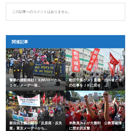
この記事へのコメントはありません。
関連記事
警察の虐殺弾劾！ ILWUローカル
動労千葉がスト貫徹 出向者とそ
１０、メーデー港...
の仕事をＪＲに戻せ ...
新自由主義と闘う「反原発・反失
米教員ストが大勝利 公教育破壊
業」東京メーデーかち...
に歴史的反撃