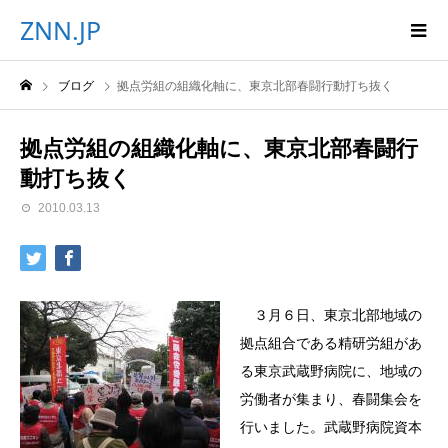
ZNN.JP
ブログ
拠点労組の組織化軸に、東京北部春闘行動打ち抜く
拠点労組の組織化軸に、東京北部春闘行
動打ち抜く
2010.03.13
３月６日、東京北部地域の
拠点組合である精研労組があ
る東京武蔵野病院に、地域の
労働者が集まり、春闘集会を
行いました。武蔵野病院資本