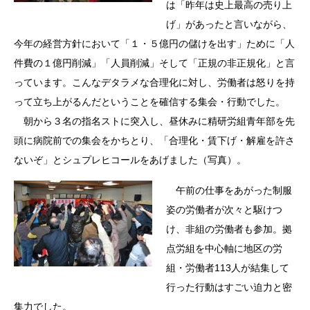
は「昨年は史上最高の売り上
げ」があったと言いながら、
今年の経営方針において「１・５億円の儲けを出す」ために「人
件費の１億円削減」「人員削減」そして「正規の非正規化」と言
っています。こんなデタラメな合理化に対し、労働者は怒りを持
って立ち上がるんだということを確信する集会・行動でした。
朝から３名の指名ストに突入し、昼休みに精研労組青年部を先
頭に病院前での集会をかちとり、「合理化・賃下げ・解雇を許さ
ないぞ」とシュプレヒコールをあげました（写真）。
午前の仕事をあがった制服
姿の労働者が次々と駆けつ
け、非組の労働者も参加。拠
点労組を中心軸に地区の労
組・労働者113人が結集して
行った行動はすごい迫力と密
集力でした。