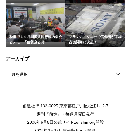
秋田で１１月国際共同行動の集会
フランス・ソニーで労働者が工場
とデモ 「低賃金と貧...
占拠闘争に決起！
アーカイブ
月を選択
前進社 〒132-0025 東京都江戸川区松江1-12-7
週刊『前進』・毎週月曜日発行
2000年6月5日公式サイトzenshin.org開設
2008年3月17日速報版サイト開設.