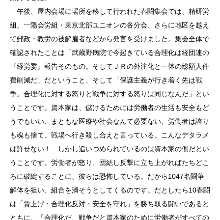
午後、屋内会場に場所を移して行われた春闘集会では、精研労
組、一陽会労組・東京北部ユニオンの各分会、さらに地区を越え
て郵政・教労の被解雇者などから発言を受けました。集会全体で
確認されたことは「武蔵野病院で今起きている合理化は経団連の
『経労委』報告そのもの。そしてＪＲの外注化と一体の総額人件
費削減だ」だということ、そして「保護主義が行き着く先は戦
争。合理化に対する怒りと戦争に対する怒りは同じなんだ」とい
うことです。資本家は、儲けるためには労働者の生活も安全もど
うでもいい、まともな医療や社会なんて必要ない、労働者は誇り
も魂も捨て、戦場へ行き殺し合えと言っている。こんなデタラメ
は許せない！ しかし追いつめられているのは資本家の側だとい
うことです。労働者が怒り、団結し反撃に立ち上がればたちどこ
ろに破綻することに、彼らは恐怖している。だから1047名闘争
解体を狙い、組合を潰そうとしてくるのです。だとしたら10春闘
は「賃上げ・合理化反対・安全を守れ」を勝ち取る闘いであると
ともに、「合理化だ、戦争だと資本家のために労働者がすべての