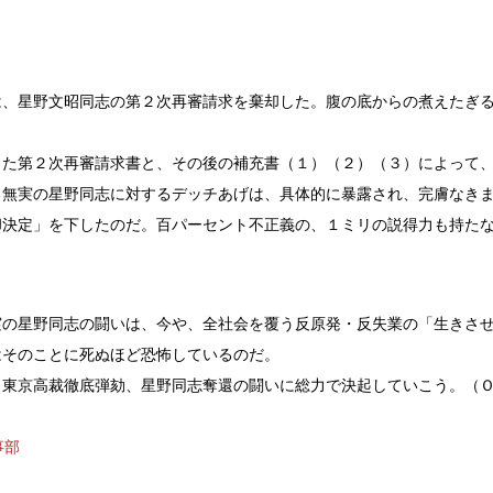
、星野文昭同志の第２次再審請求を棄却した。腹の底からの煮えたぎ
た第２次再審請求書と、その後の補充書（１）（２）（３）によって
る無実の星野同志に対するデッチあげは、具体的に暴露され、完膚なき
却決定」を下したのだ。百パーセント不正義の、１ミリの説得力も持た
の星野同志の闘いは、今や、全社会を覆う反原発・反失業の「生きさ
はそのことに死ぬほど恐怖しているのだ。
東京高裁徹底弾劾、星野同志奪還の闘いに総力で決起していこう。（
事部