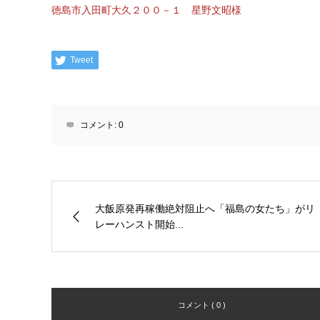
徳島市入田町大久２００－１ 星野文昭様
Tweet
コメント:
0
大飯原発再稼働絶対阻止へ「福島の女たち」がリ
レーハンスト開始...
コメント ( 0 )