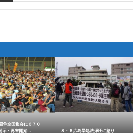
野闘争全国集会に６７０
示・再審開始...
８・６広島暴処法弾圧に怒り