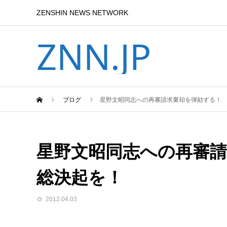
ZENSHIN NEWS NETWORK
ZNN.JP
ブログ
星野文昭同志への再審請求棄却を弾劾する！
星野文昭同志への再審
総決起を！
2012.04.03