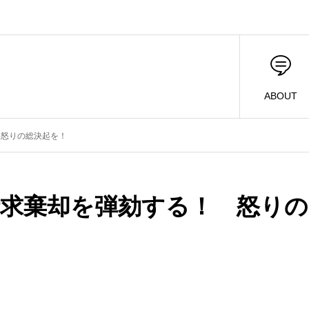
ABOUT
 怒りの総決起を！
請求棄却を弾劾する！ 怒りの