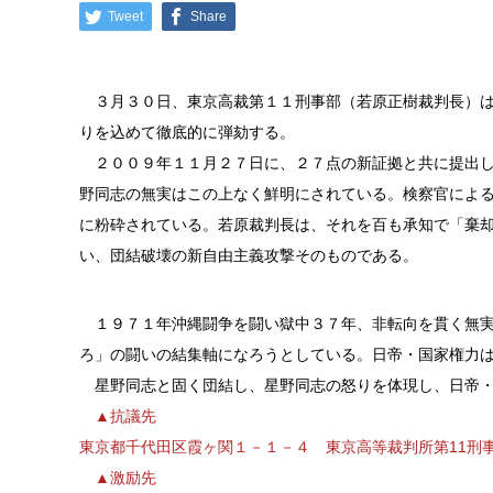
Tweet
Share
３月３０日、東京高裁第１１刑事部（若原正樹裁判長）は
りを込めて徹底的に弾劾する。
２００９年１１月２７日に、２７点の新証拠と共に提出し
野同志の無実はこの上なく鮮明にされている。検察官によ
に粉砕されている。若原裁判長は、それを百も承知で「棄
い、団結破壊の新自由主義攻撃そのものである。
１９７１年沖縄闘争を闘い獄中３７年、非転向を貫く無実
ろ」の闘いの結集軸になろうとしている。日帝・国家権力
星野同志と固く団結し、星野同志の怒りを体現し、日帝・
▲抗議先
東京都千代田区霞ヶ関１－１－４ 東京高等裁判所第11刑
▲激励先