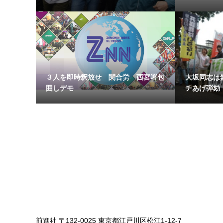
３人を即時釈放せ 関合労 西宮署包
大坂同志は
囲しデモ
チあげ弾劾 
前進社 〒132-0025 東京都江戸川区松江1-12-7