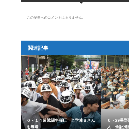
この記事へのコメントはありません。
関連記事
６・１４反戦闘争弾圧 全学連Ｂさん
６・29星
を奪還
人 全証拠開