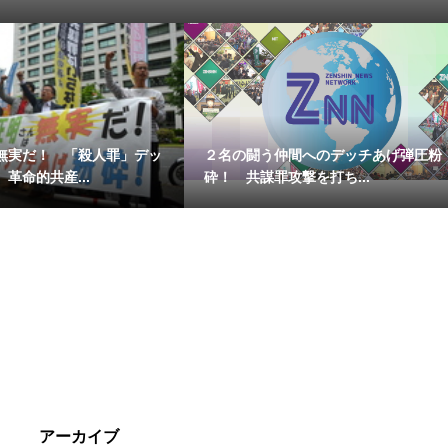
無実だ！ 「殺人罪」デッ
２名の闘う仲間へのデッチあげ弾圧粉
革命的共産...
砕！ 共謀罪攻撃を打ち...
アーカイブ