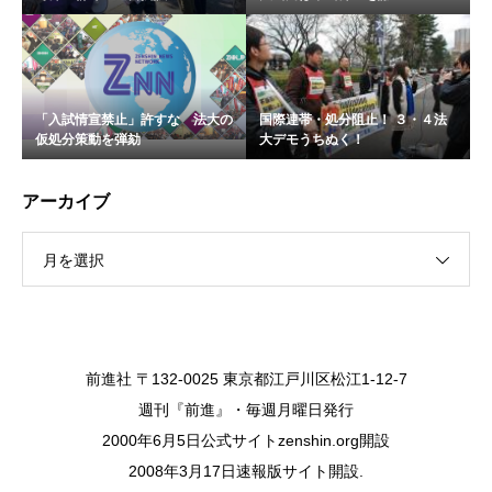
「入試情宣禁止」許すな 法大の
国際連帯・処分阻止！ ３・４法
仮処分策動を弾劾
大デモうちぬく！
アーカイブ
月を選択
前進社 〒132-0025 東京都江戸川区松江1-12-7
週刊『前進』・毎週月曜日発行
2000年6月5日公式サイトzenshin.org開設
2008年3月17日速報版サイト開設.