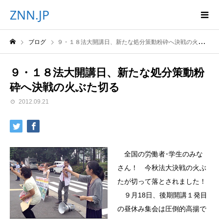
ZNN.JP
ブログ
９・１８法大開講日、新たな処分策動粉砕へ決戦の火ぶた切る
９・１８法大開講日、新たな処分策動粉
砕へ決戦の火ぶた切る
2012.09.21
全国の労働者･学生のみな
さん！ 今秋法大決戦の火ぶ
たが切って落とされました！
９月18日、後期開講１発目
の昼休み集会は圧倒的高揚で