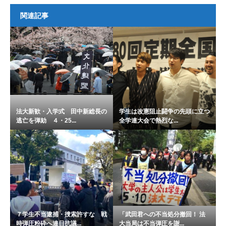
関連記事
法大新歓・入学式 田中新総長の
学生は改憲阻止闘争の先頭に立つ
逃亡を弾劾 ４・25...
全学連大会で熱烈な...
７学生不当逮捕・捜索許すな 戦
「武田君への不当処分撤回！ 法
時弾圧粉砕へ連日抗議...
大当局は不当弾圧を謝...