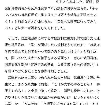
かちとられました。冒頭、斎
藤郁真委員長から反原発闘争２０万決起の息吹が語られ、｢キャ
ンパスから首相官邸前に集まり１００万人大結集を実現させよ
う！」と熱烈な訴えが発せられ、「自分も官邸前に行ってみた
い！」と法大生が署名をしてくれました。
そして、自主法政祭に対する学祭規制に絶対反対で闘う文化連
盟の武田君は、「学生が団結したら規制はうち破れる」「後期は
学内で集会でも何でもやって数の力を見せつけよう」と熱く訴
え、聞いていた法大生が拍手をする場面も！ さらに武田君は、
国際文化学部が「迷惑行為の禁止」なる文書（処分の警告だ！）
を送りつけてきたことを徹底弾劾しました。
武田君の屹立に追いつめられた法大当局は、武田君ら文連の学
生のビラまきを暴力的に妨害。「これが大学のやることか！ 弾
圧をやめろ！」と全員で激しく追及し、弾圧を粉砕しました。そ
のやりとりを見ていた法大生から声援がとび、ビラをもらいにく
る学生や、「がんばれ！ ｣と握手を求めてきた学生もいました！