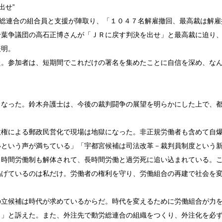
出せ”
総連合の組合員と支援が陣取り、「１０４７名解雇撤回、最高裁は解雇
千葉争議団の高石正博さんが「ＪＲに戻す判決を出せ」と最高裁に迫り
表明。
。参加者は、短期間でこれだけの署名を集めたことに自信を深め、な
なった。鈴木弁護士は、今後の裁判闘争の展望を明らかにした上で、
権による郵政民営化で現場は地獄になった。非正規労働者も含めて自
いという声が満ちている」「宇都宮候補は司法改革－裁判員制度という
８時間労働制も解体されて、長時間労働と過労死に追い込まれている。
掲げているのは私だけ。労働者の権利を守り、労働組合の再建で社会を
立候補は時代が求めているからだ。時代を変えるために労働組合が力
う」と訴えた。また、外注先で動労総連合の組織をつくり、外注化を必