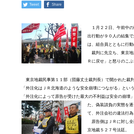
Tweet
Share
１月２２日、午前中の
出行動が９０人の結集で
は、組合員とともに行動
裁判に先立ち、東京地
Ｒに戻せ」と怒りのこぶ
東京地裁民事第１１部（団藤丈士裁判長）で開かれた裁判
「外注化はＪＲ北海道のような安全崩壊につながる」とい
「外注化によって原告が受けた最大の不利益は安全の崩壊
た、偽装請負の実態を逐
て、外注会社の違法行為
原告側はＪＲに対し全
京地裁５２７号法廷。