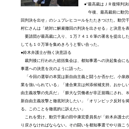
●“最高裁はＪＲ復帰判決
午後、最高裁前に動労
回判決を出せ」のシュプレヒコールをたたきつけた。動労
村仁さんは「絶対に解雇撤回の判決を出させる」と決意を
要請団が最高裁に入り、１万７４１６筆の署名を提出した
しても１０万筆を集めきろうと誓い合った。
●鈴木弁護士が熱く決意語る
裁判後に行われた総括集会は、都知事選への決起集会にも
事選への決意を次のように語った。
「今回の選挙の本質は新自由主義と闘うか否かだ。小泉政
業を強いられている」「連合東京は舛添候補支持。おかし
由主義攻撃の先兵だ」「膨大な労働者が非正規職にされ、
新自由主義攻撃と徹底対決したい」「オリンピック反対を
る。このことを徹底的に訴えたい」
これを受け、動労千葉の田中康宏委員長が「鈴木弁護士の
り戻さなければならない。その闘いを都知事選でやり抜こ