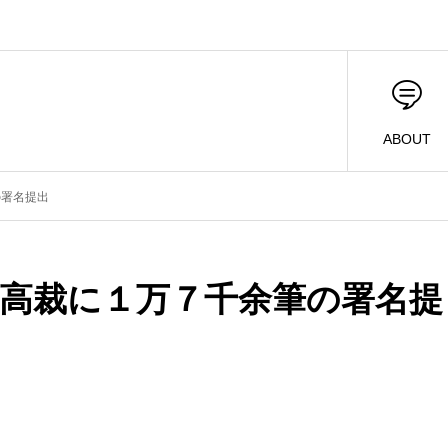
ABOUT
の署名提出
高裁に１万７千余筆の署名提