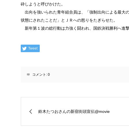
砕しようと呼びかけた。
出向を強いられた青年組合員は、「強制出向による最大の
状態にされたことだ」とＪＲへの怒りをたぎらせた。
新年第１波の総行動は力強く闘われ、国鉄決戦勝利へ進撃
Tweet
コメント:
0
鈴木たつおさんの新宿街頭宣伝@movie