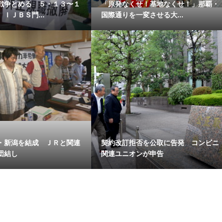
戦争とめる ５・１３〜１
「原発なくせ！基地なくせ！」那覇・
ＩＪＢＳ門...
国際通りを一変させる大...
・新潟を結成 ＪＲと関連
契約改訂拒否を公取に告発 コンビニ
団結し
関連ユニオンが申告