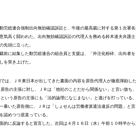
動労総連合強制出向無効確認訴訟と、午後の最高裁に対する第１次署名
意気高く闘われた。出向無効確認訴訟の代理人を務める鈴木達夫弁護士
の先頭に立った。
裁前に結集した動労総連合の組合員と支援は、「外注化粉砕、出向者を
しを突き上げた。
では、ＪＲ東日本が出してきた書面の内容を原告代理人が徹底弾劾し
う原告の主張に対し、ＪＲは「他社のことだから関係ない」と言い放ち
」という原告の主張にも「法的論理になじまない」と逃げを打っている
一暴いた原告側に、ＪＲは
「しょせんは労働者派遣法違反の問題」と言
を認めつつ居直っている。
面的に反論すると宣言した。次回は４月１６日（水）午前１０時半から