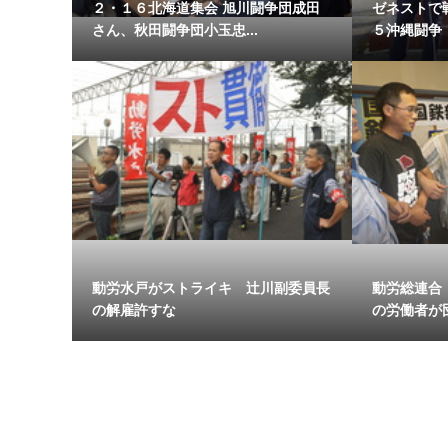
２・１６北海道集会 旭川闘争団成田
ゼネストで
さん、秋田闘争団小玉忠...
５沖縄闘争 
動労水戸がストライキ 辻川副委員長
動労総連合
の解雇許すな
の労働者が