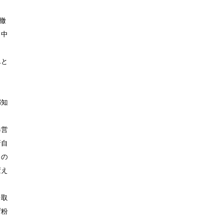
撤
、中
んと
都知
爆営
新自
この
変え
を取
ず粉