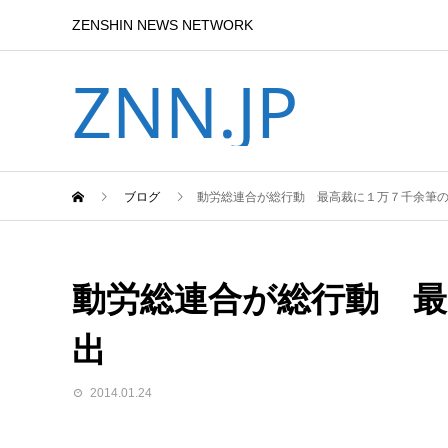
ZENSHIN NEWS NETWORK
ZNN.JP
ブログ
動労総連合が総行動 最高裁に１万７千余筆
動労総連合が総行動 最
出
2014.01.24