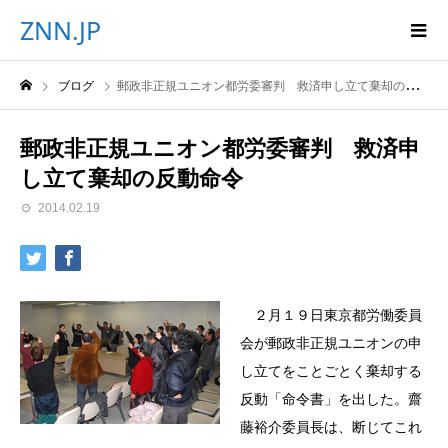
ZNN.JP
ブログ
郵政非正規ユニオン都労委審判 救済申し立て棄却の反動命令
郵政非正規ユニオン都労委審判 救済申
し立て棄却の反動命令
2014.02.19
２月１９日東京都労働委員
会が郵政非正規ユニオンの申
し立てをことごとく棄却する
反動「命令書」を出した。齋
藤裕介委員長は、断じてこれ