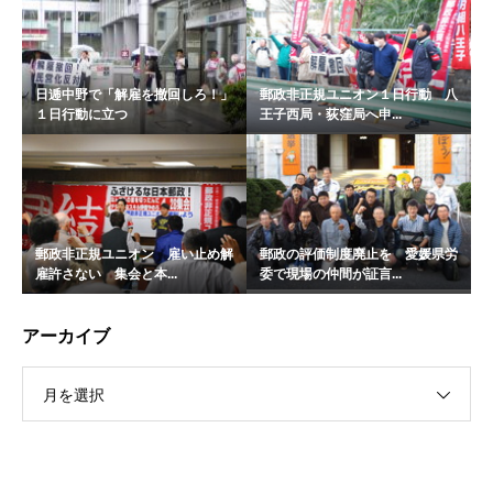
日逓中野で「解雇を撤回しろ！」
郵政非正規ユニオン１日行動 八
１日行動に立つ
王子西局・荻窪局へ申...
郵政非正規ユニオン 雇い止め解
郵政の評価制度廃止を 愛媛県労
雇許さない 集会と本...
委で現場の仲間が証言...
アーカイブ
月を選択