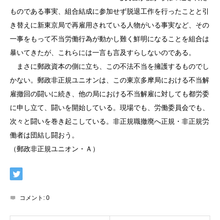
ものである事実、組合結成に参加せず脱退工作を行ったことと引
き替えに新東京局で再雇用されている人物がいる事実など、その
一事をもって不当労働行為が動かし難く鮮明になることを組合は
暴いてきたが、これらには一言も言及すらしないのである。
まさに郵政資本の側に立ち、この不法不当を擁護するものでし
かない。郵政非正規ユニオンは、この東京多摩局における不当解
雇撤回の闘いに続き、他の局における不当解雇に対しても都労委
に申し立て、闘いを開始している。現場でも、労働委員会でも、
次々と闘いを巻き起こしている。非正規職撤廃へ正規・非正規労
働者は団結し闘おう。
（郵政非正規ユニオン・Ａ）
コメント:
0