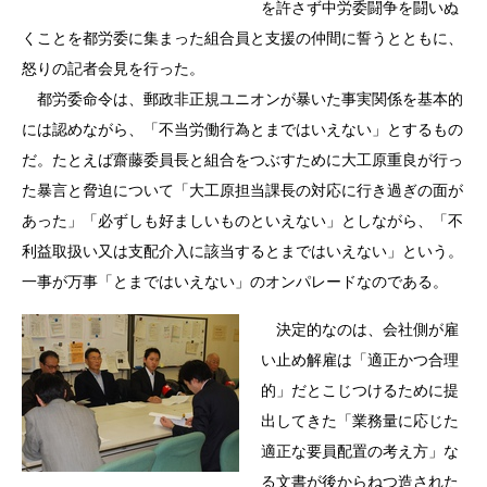
を許さず中労委闘争を闘いぬ
くことを都労委に集まった組合員と支援の仲間に誓うとともに、
怒りの記者会見を行った。
都労委命令は、郵政非正規ユニオンが暴いた事実関係を基本的
には認めながら、「不当労働行為とまではいえない」とするもの
だ。たとえば齋藤委員長と組合をつぶすために大工原重良が行っ
た暴言と脅迫について「大工原担当課長の対応に行き過ぎの面が
あった」「必ずしも好ましいものといえない」としながら、「不
利益取扱い又は支配介入に該当するとまではいえない」という。
一事が万事「とまではいえない」のオンパレードなのである。
決定的なのは、会社側が雇
い止め解雇は「適正かつ合理
的」だとこじつけるために提
出してきた「業務量に応じた
適正な要員配置の考え方」な
る文書が後からねつ造された