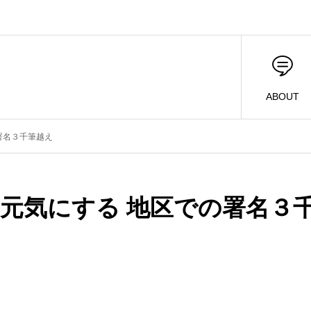
ABOUT
署名３千筆越え
元気にする 地区での署名３