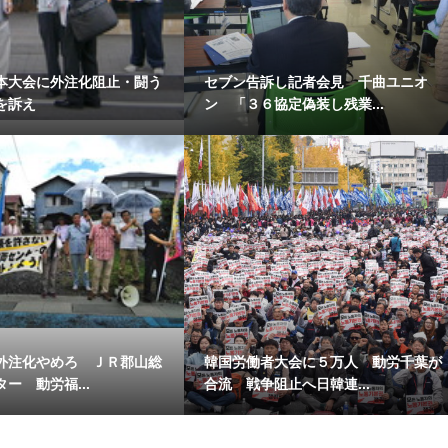
本大会に外注化阻止・闘う
セブン告訴し記者会見 千曲ユニオ
を訴え
ン 「３６協定偽装し残業...
外注化やめろ ＪＲ郡山総
韓国労働者大会に５万人 動労千葉が
ー 動労福...
合流 戦争阻止へ日韓連...