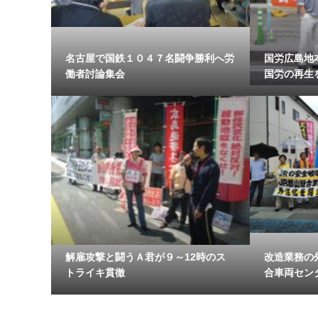
名古屋で国鉄１０４７名闘争勝利へ労
国労広島地
働者討論集会
国労の再生
解雇攻撃と闘うＡ君が９～12時のス
改造業務の
トライキ貫徹
合車両センタ