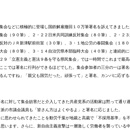
集会などに積極的に登場し国鉄解雇撤回１０万筆署名を訴えてきました
集会（９０筆）、２・２２日米共同訓練反対集会（８０筆）、２・２３
反対のＪＲ新津駅前街宣（３０筆）、３・１地公労の春闘集会（１８０
大会（８０筆）、３・１４自治労県本部臨時大会（４０筆）と連続的に
２９「立憲主義と憲法９条を守る県民集会」では一時間でこれまで最高
ここでは署名に行列ができるほどでした。集会参加者の三分の一は署名
るんですね」「親父も国労だった。頑張って」と署名、カンパに応ずる
名に対して集会妨害だと介入してきた共産党系の活動家は黙って通り
」派の市議会議員も「皆さん方はよくやるよ」と署名に応じました。
に思わせられてきたことを動労千葉が地裁と高裁で「不採用基準」を
と思います。さらに、新自由主義攻撃は一層激しく労働者を襲っている