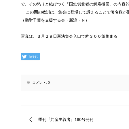
で、その怒りと結びつく「国鉄労働者の解雇撤回」の内容
この間の教訓は、集会に登場して訴えることで署名数が飛
（動労千葉を支援する会・新潟・Ｎ）
写真は、３月２９日憲法集会入口で約３００筆集まる
Tweet
コメント:
0
季刊『共産主義者』180号発刊