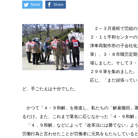
Tweet
Share
２～３月過程で労組の
２・１１平和センターの
津車両製作所の子会社化
筆）、３・８市職労定期
場しました。そして３・
２９６筆を集めました。
応じ、「まだ頑張ってい
ど、手ごたえは十分でした。
かつて「４・９和解」を推進し、私たちの「解雇撤回」署
るだけ。また、これまで署名に応じなかった「４・９和解
「４．９和解」などによって「改革法には勝てない」よう
労働行為と言わせたことが労働者に元気をもたらしている