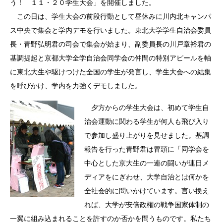
う！ １１・２０学生大会」を開催しました。
この日は、学生大会の前段行動として昼休みに川内北キャンパ
ス中央で集会と学内デモを行いました。東北大学学生自治会委員
長・青野弘明君の司会で集会が始まり、副委員長の川戸章裕君の
基調提起と京都大学全学自治会同学会の仲間の特別アピールを軸
に東北大生や駆けつけた全国の学生が発言し、学生大会への結集
を呼びかけ、学内を力強くデモしました。
夕方からの学生大会は、初めて学生自
治会運動に関わる学生が何人も飛び入り
で参加し盛り上がりを見せました。基調
報告を行った青野君は冒頭に「同学会を
中心とした京大生の一連の闘いが連日メ
ディアをにぎわせ、大学自治とは何かを
全社会的に問いかけています。言い換え
れば、大学が安倍政権の戦争国家体制の
一翼に組み込まれることを許すのか否かを問うものです。私たち