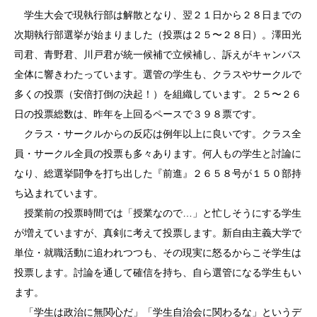
学生大会で現執行部は解散となり、翌２１日から２８日までの
次期執行部選挙が始まりました（投票は２５〜２８日）。澤田光
司君、青野君、川戸君が統一候補で立候補し、訴えがキャンパス
全体に響きわたっています。選管の学生も、クラスやサークルで
多くの投票（安倍打倒の決起！）を組織しています。２５〜２６
日の投票総数は、昨年を上回るペースで３９８票です。
クラス・サークルからの反応は例年以上に良いです。クラス全
員・サークル全員の投票も多々あります。何人もの学生と討論に
なり、総選挙闘争を打ち出した『前進』２６５８号が１５０部持
ち込まれています。
授業前の投票時間では「授業なので…」と忙しそうにする学生
が増えていますが、真剣に考えて投票します。新自由主義大学で
単位・就職活動に追われつつも、その現実に怒るからこそ学生は
投票します。討論を通して確信を持ち、自ら選管になる学生もい
ます。
「学生は政治に無関心だ」「学生自治会に関わるな」というデ