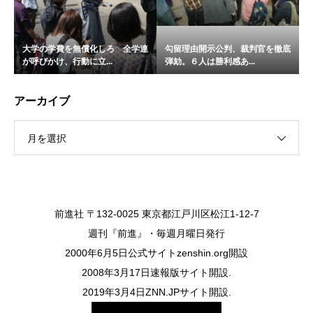
大学の学費を無償化しろ 全学連
勾留理由開示公判、裁判官を徹底
が呼びかけ、行動に立...
弾劾。６人は勝利感あ...
アーカイブ
月を選択
前進社 〒132-0025 東京都江戸川区松江1-12-7
週刊『前進』・毎週月曜日発行
2000年6月5日公式サイトzenshin.org開設
2008年3月17日速報版サイト開設.
2019年3月4日ZNN.JPサイト開設.