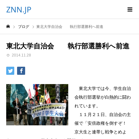
ZNN.JP
ブログ
東北大学自治会 執行部選勝利へ前進
東北大学自治会 執行部選勝利へ前進
2014.11.28
東北大学では今、学生自治
会執行部選挙が白熱的に闘わ
れています。
１１月２１日、自治会の主
催で「安倍政権を倒すぞ！
京大生と連帯し戦争とめよ