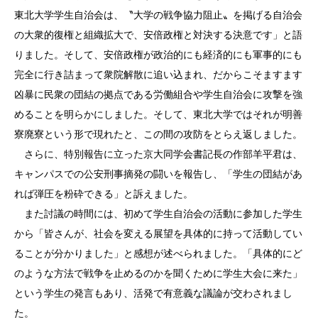
東北大学学生自治会は、〝大学の戦争協力阻止〟を掲げる自治会
の大衆的復権と組織拡大で、安倍政権と対決する決意です」と語
りました。そして、安倍政権が政治的にも経済的にも軍事的にも
完全に行き詰まって衆院解散に追い込まれ、だからこそますます
凶暴に民衆の団結の拠点である労働組合や学生自治会に攻撃を強
めることを明らかにしました。そして、東北大学ではそれが明善
寮廃寮という形で現れたと、この間の攻防をとらえ返しました。
さらに、特別報告に立った京大同学会書記長の作部羊平君は、
キャンパスでの公安刑事摘発の闘いを報告し、「学生の団結があ
れば弾圧を粉砕できる」と訴えました。
また討議の時間には、初めて学生自治会の活動に参加した学生
から「皆さんが、社会を変える展望を具体的に持って活動してい
ることが分かりました」と感想が述べられました。「具体的にど
のような方法で戦争を止めるのかを聞くために学生大会に来た」
という学生の発言もあり、活発で有意義な議論が交わされまし
た。