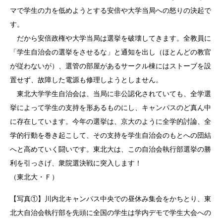
マで学生の力を低めようとする安倍や大学当局への怒りの決起で
す。
だから安倍政権や大学当局は選挙を破壊してきます。全教員に
「学生自治会の選挙をさせるな」と通知を出し（ほとんどの教官
が従わないが）、選管の部屋があるサークル棟にはストーブを設
置せず、故障した電源も修理しようとしません。
東北大学学生自治会は、当局に非公認化されていても、全学選
挙によって学生の支持を形あるものにし、キャンパスのど真ん中
に存在しています。今年の選挙は、京大のように全学的討論、全
学的行動を巻き起こして、その支持を学生自治会のもとへの団結
へと高めていく闘いです。東北大は、この自治会執行部選挙の勝
利を引っさげ、衆院選決戦に突入します！
（東北大・Ｆ）
【写真①】川内北キャンパス中央での昼休み集会をかちとり、東
北大自治会執行部を先頭に全国の学生は学内デモで学生大会への