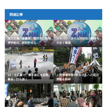
関連記事
法大文連の斎藤君、恩田君に無期
ジャパン・タイムズが法大闘争を
停学処分。絶対許せな...
大きく報道
12・９広島で「第３波広大反戦
人間環境学部3年 Ｋさんへの処分
集会」打ち抜く
策動を粉砕