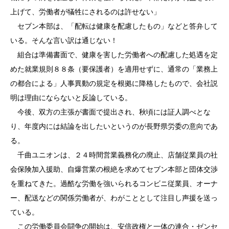
上げて、労働者が犠牲にされるのは許せない」
セブン本部は、「配転は健康を配慮したもの」などと答弁して
いる。そんな言い訳は通じない！
組合は準備書面で、健康を害した労働者への配慮した処遇を定
めた就業規則８８条（要保護者）を適用せずに、通常の「業務上
の都合による」人事異動の規定を根拠に降格したもので、会社説
明は理由にならないと反論している。
今後、双方の主張が書面で提出され、秋頃には証人調べとな
り、年度内には結論を出したいというのが長野県労委の意向であ
る。
千曲ユニオンは、２４時間営業義務化の廃止、店舗従業員の社
会保険加入援助、自爆営業の根絶を求めてセブン本部と団体交渉
を重ねてきた。過酷な労働を強いられるコンビニ従業員、オーナ
ー、配送などの関係労働者が、わがこととして注目し声援を送っ
ている。
この労働委員会闘争の開始は、安倍政権と一体の連合・ゼンセ