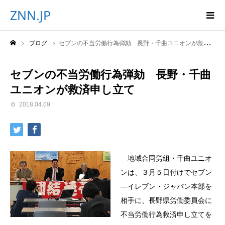
ZNN.JP
ブログ
セブンの不当労働行為弾劾 長野・千曲ユニオンが救済申し立て
セブンの不当労働行為弾劾 長野・千曲
ユニオンが救済申し立て
2018.04.09
地域合同労組・千曲ユニオ
ンは、３月５日付けでセブン
―イレブン・ジャパン本部を
相手に、長野県労働委員会に
不当労働行為救済申し立てを