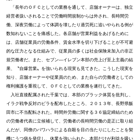
「長年のＯＦＣとしての業務を通して、店舗オーナーは、独立
経営者扱いされることで労働時間規制からは外され、長時間労
働、深夜労働によって体調を壊したり過労死に追いやられる例が
数知れないことを痛感した。各店舗が営業利益をあげるために
は、店舗従業員の労働条件、賃金水準を切り下げることが不可避
的な圧力となる仕組みで、従業員の多くは社会保険未加入の非正
規労働者だ。また、セブン―イレブン本部の売上げ至上主義の結
果、〝自爆営業〟を強いられる現実も見てきた。こうした現実を
知り、店舗オーナーや従業員のため、また自らの労働者としての
権利擁護を重視して、ＯＦＣとしての業務を遂行してきた。
入社直後配属された千葉では、本部のブラック体質を批判し、
イラク戦争反対のビラを配布したところ、２０１３年、長野県飯
田市に不当配転された。時間外労働に関する３６協定締結のため
の労働者代表に立候補して、労働者の長時間労働の是正に取り組
んだが、同僚のパワハラによる自殺を目の当たりにしたことを契
機にうつ病を発症し、休業を強いられた。本部だけが利益を吸い