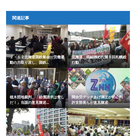
関連記事
２・１２北海道国鉄集会 労働運
北海道、団結強めた第５回札幌総
動の力取り戻し、国鉄...
行動
植木団地裁判、「賠償請求は脅し
関合労デッチあげ弾圧が初公判
だ！」当該の意見陳述...
許支部長らが意見陳述