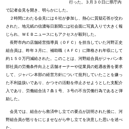
行った。３月３０日に県庁内
で記者会見を開き、明らかにした。
２時間にわたる会見には６社が参加し、熱心に質疑応答が交わ
された。地元紙の信濃毎日新聞には社会面に写真入りで大きく報
じられ、ＷＥＢニュースにもアクセスが殺到した。
長野市内の店舗経営指導員（ＯＦＣ）を担当していた河野正史
組合員は、昨年３月に、補助職（ＡＦＣ）に降格され年収にして
約１５０万円減給された。このことは、河野組合員がジャパン本
部社員の労働条件向上と店舗オーナーや従業員の処遇改善を要求
して、ジャパン本部の経営方針について批判していたことを嫌っ
た不利益扱いであり、かつその活動を停止させようとした支配介
入であり、労働組合法７条１号、３号の不当労働行為であると弾
劾した。
会見では、組合から救済申し立ての要点が説明された後に、河
野組合員が怒りをにじませながら申し立てを決意した思いを述べ
た。