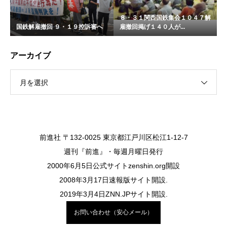
８・３１関西国鉄集会１０４７解
国鉄解雇撤回 ９・１９控訴審へ
雇撤回掲げ１４０人が...
アーカイブ
月を選択
前進社 〒132-0025 東京都江戸川区松江1-12-7
週刊『前進』・毎週月曜日発行
2000年6月5日公式サイトzenshin.org開設
2008年3月17日速報版サイト開設.
2019年3月4日ZNN.JPサイト開設.
お問い合わせ（安心メール）