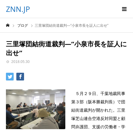
ZNN.JP
ブログ
三里塚団結街道裁判―”小泉市長を証人に出せ”
三里塚団結街道裁判―”小泉市長を証人に
出せ”
2018.05.30
５月２９日、千葉地裁民事
第３部（阪本勝裁判長）で団
結街道裁判が開かれた。三里
塚芝山連合空港反対同盟と顧
問弁護団、支援の労働者・学