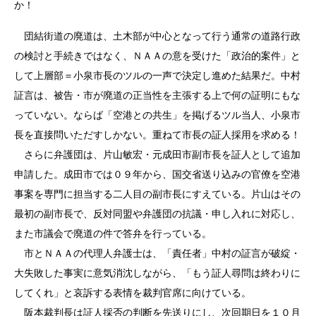
か！
団結街道の廃道は、土木部が中心となって行う通常の道路行政
の検討と手続きではなく、ＮＡＡの意を受けた「政治的案件」と
して上層部＝小泉市長のツルの一声で決定し進めた結果だ。中村
証言は、被告・市が廃道の正当性を主張する上で何の証明にもな
っていない。ならば「空港との共生」を掲げるツル当人、小泉市
長を直接問いただすしかない。重ねて市長の証人採用を求める！
さらに弁護団は、片山敏宏・元成田市副市長を証人として追加
申請した。成田市では０９年から、国交省送り込みの官僚を空港
事案を専門に担当する二人目の副市長にすえている。片山はその
最初の副市長で、反対同盟や弁護団の抗議・申し入れに対応し、
また市議会で廃道の件で答弁を行っている。
市とＮＡＡの代理人弁護士は、「責任者」中村の証言が破綻・
大失敗した事実に意気消沈しながら、「もう証人尋問は終わりに
してくれ」と哀訴する表情を裁判官席に向けている。
阪本裁判長は証人採否の判断を先送りにし、次回期日を１０月