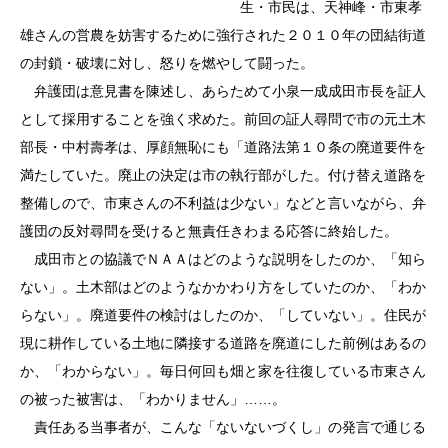
生・市民は、天神峰・市東孝
雄さんの営農を妨害するために強行された２０１０年の団結街道
の封鎖・破壊に対し、怒りを燃やして闘った。
弁護団は意見書を陳述し、あらためて小泉一成成田市長を証人
として採用することを強く求めた。前回の証人尋問で市の元土木
部長・中村壽孝は、厚顔無恥にも「道路法第１０条の廃道要件を
満たしていた。廃止の決定は市の執行部がした。付け替え道路を
整備しので、市東さんの不利益は少ない」などと言いながら、弁
護団の反対尋問を受けると無責任きわまる応答に終始した。
成田市との協議でＮＡＡはどのような説明をしたのか、「知ら
ない」。土木部はどのようなかかわり方をしていたのか、「わか
らない」。廃道要件の検討はしたのか、「していない」。住民が
現に耕作している土地に隣接する道路を廃道にした前例はあるの
か、「わからない」。毎日何回も畑と家を往復している市東さん
の被った被害は、「わかりません」……。
責任ある当事者が、こんな「ないないづくし」の発言で通じる