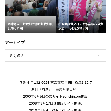
鈴木さん一坪裁判で仲戸川裁判長
杉並区議選／ほらぐち必勝へ全力
に怒り炸裂
決起／「絶対反戦」貫...
アーカイブ
月を選択
前進社 〒132-0025 東京都江戸川区松江1-12-7
週刊『前進』・毎週月曜日発行
2000年6月5日公式サイトzenshin.org開設
2008年3月17日速報版サイト開設.
2019年3月4日ZNN.JPサイト開設.