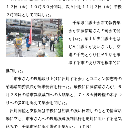
１２日（金）１０時３０分開廷、次々回を１１月２日（金）午後
２時開廷として閉廷した。
千葉県弁護士会館で報告集
会が伊藤信晴さんの司会で開
かれた。葉山岳夫弁護士をは
じめ弁護団があいさつし、空
港の手先となり住民生活を破
壊する市のあり方を根本的に
批判した。
「市東さんの農地取り上げに反対する会」とユニオン習志野の
菊池晴知委員長が連帯発言を行った。最後に伊藤信晴さんが、６
月２８日の請求異議裁判への大結集と、７・８天神峰樫の木まつ
りへの参加を訴えて集会を閉じた。
反対同盟と支援連は午後には初夏の強い日差しのもとで情宣活
動に立ち、市東さんへの農地強奪強制執行を絶対に阻止する意気
込みで、千葉市民に訴え署名を集めた。（ＴＮ）