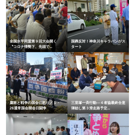
全国水平同盟第９回大会開く
国葬反対！神奈川キャラバンがス
〝コロナ情勢下、先頭で...
タート
腐敗と戦争の国会に怒り／１・
三里塚一斉行動―４者協最終合意
26通常国会開会日闘争
弾劾し第３滑走路予定...