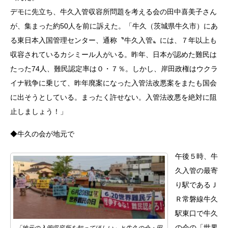
デモに先立ち、牛久入管収容所問題を考える会の田中喜美子さん
が、集まった約50人を前に訴えた。「牛久（茨城県牛久市）にあ
る東日本入国管理センター、通称〝牛久入管〟には、７年以上も
収容されているカシミール人がいる。昨年、日本が認めた難民は
たった74人、難民認定率は０・７％。しかし、岸田政権はウクラ
イナ戦争に乗じて、昨年廃案になった入管法改悪案をまたも国会
に出そうとしている。まったく許せない。入管法改悪を絶対に阻
止しましょう！」
◆牛久の会が地元で
午後５時、牛
久入管の最寄
り駅であるＪ
Ｒ常磐線牛久
駅東口で牛久
の会の「世界
「地元の入管収容所を知ってほしい」と牛久の会・田