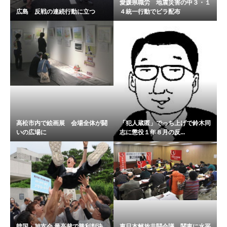
愛媛県職労 地震災害の中３・１
広島 反戦の連続行動に立つ
４統一行動でビラ配布
高松市内で絵画展 会場全体が闘
「犯人蔵匿」でっち上げで鈴木同
いの広場に
志に懲役１年８月の反...
韓国・旭支会 最高裁で勝利判決
東日本解放共闘会議 関東に水平