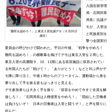
入国在留管理
局・石岡邦章
局長）抗議デ
モが、入管法
「難民を認めろ！」と東京入管抗議デモ（６月20日
と民族差別を
港区）
撃つ全国実行
委員会の呼びかけで闘われた。平日の午後、「戦争をやめろ！
難民を認めろ！」の横断幕を掲げてデモは東京入管を２周した。
東京入管の高層階９、10、11階にある収容施設に収容されてい
る外国人たちが「助けて！」「ありがとう！」などと叫ぶ声がデ
モ隊に降り注ぐ。午後１時からのフリータイム、運動場から身を
乗り出して手を振る姿もはっきりと見える。
デモ参加者らは大きく手を振り、「収容をやめて今すぐ全員を解
放しろ！」「石岡局長は人権侵害をやめろ！」「団結した労働者
は負けないぞ！ 日本の労働者は入管と闘うぞ！」と声を限りに
叫んだ。