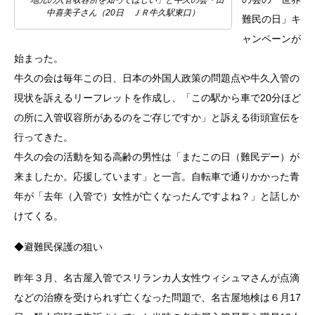
中喜美子さん（20日 ＪＲ牛久駅東口）
難民の日」キ
ャンペーンが
始まった。
牛久の会は毎年この日、日本の外国人政策の問題点や牛久入管の
現状を訴えるリーフレットを作成し、「この駅から車で20分ほど
の所に入管収容所があるのをご存じですか」と訴える街頭宣伝を
行ってきた。
牛久の会の活動を知る高齢の男性は「またこの日（難民デー）が
来ましたか。応援しています」と一言。自転車で通りかかった青
年が「去年（入管で）女性が亡くなったんですよね？」と話しか
けてくる。
◆避難民保護の狙い
昨年３月、名古屋入管でスリランカ人女性ウィシュマさんが点滴
などの治療を受けられず亡くなった問題で、名古屋地検は６月17