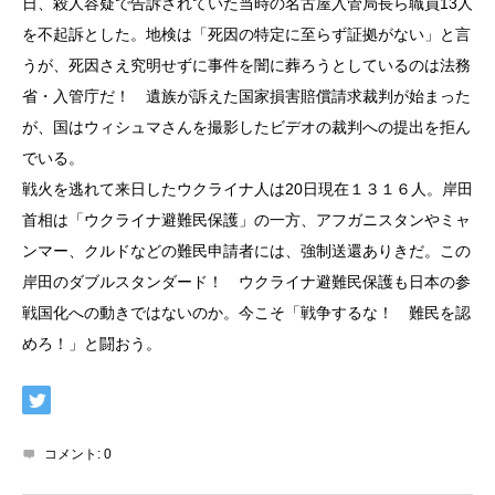
日、殺人容疑で告訴されていた当時の名古屋入管局長ら職員13人
を不起訴とした。地検は「死因の特定に至らず証拠がない」と言
うが、死因さえ究明せずに事件を闇に葬ろうとしているのは法務
省・入管庁だ！ 遺族が訴えた国家損害賠償請求裁判が始まった
が、国はウィシュマさんを撮影したビデオの裁判への提出を拒ん
でいる。
戦火を逃れて来日したウクライナ人は20日現在１３１６人。岸田
首相は「ウクライナ避難民保護」の一方、アフガニスタンやミャ
ンマー、クルドなどの難民申請者には、強制送還ありきだ。この
岸田のダブルスタンダード！ ウクライナ避難民保護も日本の参
戦国化への動きではないのか。今こそ「戦争するな！ 難民を認
めろ！」と闘おう。
コメント:
0