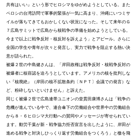
共有はいい』という形でヒロシマをゆがめようとしている。また
ペロシの台湾訪問で軍事的緊張が一気に高まり、沖縄にいつミサ
イルが落ちてきてもおかしくない状況になった。そして来年のＧ
７広島サミットで広島から核戦争の準備を始めようとしている。
今まで以上に戦争反対・核反対を訴えよう」とアピール。さらに
全国の学生や青年が次々と発言し、実力で戦争を阻止する熱い決
意が語られた。
被爆２世の中島健さんは、「岸田政権は戦争反対・核戦争反対の
被爆者に核容認を迫ろうとしています。アメリカの核を批判しな
い『核廃絶』（岸田の核不拡散条約〔ＮＰＴ〕会議での発言）な
ど、粉砕しないといけません」と訴えた。
同じく被爆２世で広島連帯ユニオンの壹貫田康博さんは「戦争の
危機が進んでいる中で、連合傘下の労働組合や世界中の労働組合
から８・６ヒロシマ大行動への賛同やメッセージが寄せられてい
ます。動労千葉が新・戦争協力拒否宣言を出したように、岸田が
進める戦争と対決しひっくり返す労働組合をつくろう」と檄を飛