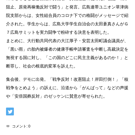
阻止、原発再稼働反対で闘う」と発言。広島連帯ユニオン草津病
院支部からは、女性組合員のコロナ下での格闘がメッセージで紹
介された。
学生からは、広島大学学生自治会の太田蒼真さんがＧ
７広島サミットを実力闘争で粉砕する決意を表明した。
まとめに、大行動共同代表の大江厚子・安芸太田町議会議員が、
「黒い雨」の胎内被爆者の健康手帳申請審査を中断し高裁決定を
無視する国に対し、「この国のどこに民主主義があるのか！」と
断罪し、社会の根底的変革を訴えた。
集会後、デモに出発。「戦争反対！改憲阻止！岸田打倒！」「核
戦争をとめよう」の訴えに、沿道から「がんばって」などの声援
や「安倍国葬反対」のゼッケンに賛意が寄せられた。
コメント:
0