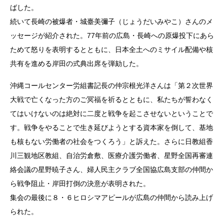
ばした。
続いて長崎の被爆者・城臺美彌子（じょうだいみやこ）さんのメ
ッセージが紹介された。77年前の広島・長崎への原爆投下にあら
ためて怒りを表明するとともに、日本全土へのミサイル配備や核
共有を進める岸田の式典出席を弾劾した。
沖縄コールセンター労組書記長の仲宗根光洋さんは「第２次世界
大戦で亡くなった方のご冥福を祈るとともに、私たちが誓わなく
てはいけないのは絶対に二度と戦争を起こさせないということで
す。戦争をやることで生き延びようとする資本家を倒して、基地
も核もない労働者の社会をつくろう」と訴えた。さらに日教組香
川三観地区教組、自治労倉敷、医療介護労働者、星野全国再審連
絡会議の星野暁子さん、婦人民主クラブ全国協広島支部の仲間か
ら戦争阻止・岸田打倒の決意が表明された。
集会の最後に８・６ヒロシマアピールが広島の仲間から読み上げ
られた。