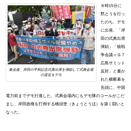
８時15分に
黙とうを行っ
たのち、デモ
に出発。「岸
田の式典出席
弾劾」「核戦
争会議＝Ｇ７
広島サミット
集会後、岸田の平和記念式典出席を弾劾して式典会場
反対」と書か
の直近をデモ
れた横断幕を
先頭に、中国
電力前までデモ行進した。式典会場内にもデモ隊のコールがこだ
まし、岸田政権を打倒する橋頭堡（きょうとうほ）を築く闘いと
なった。