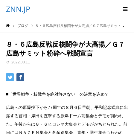
ZNN.JP
ブログ
８・６広島反戦反核闘争が大高揚／Ｇ７広島サミット粉砕へ戦闘宣言
８・６広島反戦反核闘争が大高揚／Ｇ７
広島サミット粉砕へ戦闘宣言
2022.08.11
■「世界戦争・核戦争を絶対許さない」の決意を込めて
広島への原爆投下から77周年の８月６日早朝、平和記念式典に出
席する首相・岸田を直撃する原爆ドーム前集会とデモが闘われ
た。午後からは８・６ヒロシマ大集会とデモがかちとられた。前
日にはＮＡＺＥＮ集会と各産別集会、青年・学生集会も行われ