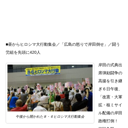
■昼からヒロシマ大行動集会／「広島の怒りで岸田倒せ」／闘う
労組を先頭に420人
岸田の式典出
席弾劾闘争の
高揚を引き継
ぎ６日午後、
「改憲・大軍
拡・核ミサイ
ル配備の岸田
午後から開かれた８・６ヒロシマ大行動集会
政権打倒！