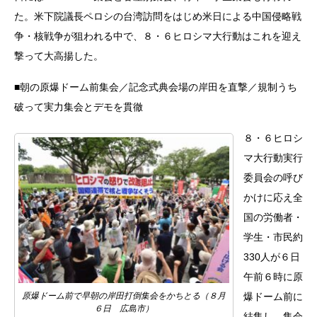
た。米下院議長ペロシの台湾訪問をはじめ米日による中国侵略戦
争・核戦争が狙われる中で、８・６ヒロシマ大行動はこれを迎え
撃って大高揚した。
■朝の原爆ドーム前集会／記念式典会場の岸田を直撃／規制うち
破って実力集会とデモを貫徹
８・６ヒロシ
マ大行動実行
委員会の呼び
かけに応え全
国の労働者・
学生・市民約
330人が６日
午前６時に原
爆ドーム前に
原爆ドーム前で早朝の岸田打倒集会をかちとる（８月
６日 広島市）
結集し、集会