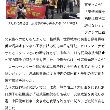
恵子さんが
「安倍国葬を
福島は格別に
大行動の集会後、広島市の中心街をデモ（６日午後）
許せない」と
フクシマ圧殺
の安倍への怒りをたぎらせ、核武装・世界戦争に突進し原発再稼
働や汚染水トンネル工事に踏み切る岸田を弾劾。ヒロシマ・ナガ
サキとフクシマとの分断を許さず、来年３・11を汚染水放出阻止
の実力闘争で闘う決意を表した。沖縄からは、仲宗根光洋さんが
「コールセンター労組の結成は戦争協力を拒否する労組をつくる
闘いだ」とし、沖縄振興策による沖縄の貧困化と基地の固定化を
覆す展望を語った。
安倍の国葬粉砕の訴えでは、改憲・戦争阻止！大行進を代表し洞
口朋子杉並区議が「超戒厳態勢を打ち破り、安倍政治を美化し改
憲・中国侵略戦争に突き進む攻撃を許さずに闘う」と戦闘宣言を
発した。