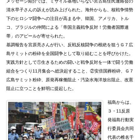
メッセージ紹介では、ミサイル基地いらない宮古島住民連絡会の
清水早子さんの訴えが読み上げられた。海外からも、核戦争情勢
下のヒロシマ闘争への注目が高まる中、韓国、アメリカ、トル
コ、ブラジルの仲間による「帝国主義戦争反対！労働者国際連
帯」のアピールが寄せられた。
基調報告を宮原亮さんが行い、反戦反核闘争の根絶を狙うＧ７広
島サミットの粉砕を全国闘争として取り組むことを呼びかけた。
実践方針として①生きるための闘いと戦争反対を一体で闘う労働
組合をつくり11月集会へ総決起すること、②安倍国葬粉砕、Ｇ７
広島サミット粉砕、原発再稼働阻止・汚染水海洋放出阻止、改憲
阻止に立つことを鮮明に提起した。
福島からは、
３・11反原
発福島行動実
行委員会共同
代表の椎名千