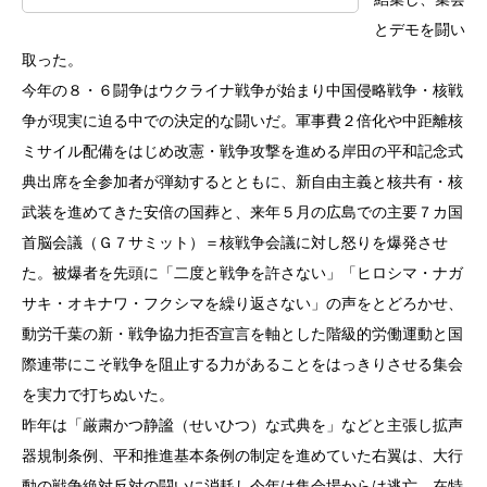
とデモを闘い
取った。
今年の８・６闘争はウクライナ戦争が始まり中国侵略戦争・核戦
争が現実に迫る中での決定的な闘いだ。軍事費２倍化や中距離核
ミサイル配備をはじめ改憲・戦争攻撃を進める岸田の平和記念式
典出席を全参加者が弾劾するとともに、新自由主義と核共有・核
武装を進めてきた安倍の国葬と、来年５月の広島での主要７カ国
首脳会議（Ｇ７サミット）＝核戦争会議に対し怒りを爆発させ
た。被爆者を先頭に「二度と戦争を許さない」「ヒロシマ・ナガ
サキ・オキナワ・フクシマを繰り返さない」の声をとどろかせ、
動労千葉の新・戦争協力拒否宣言を軸とした階級的労働運動と国
際連帯にこそ戦争を阻止する力があることをはっきりさせる集会
を実力で打ちぬいた。
昨年は「厳粛かつ静謐（せいひつ）な式典を」などと主張し拡声
器規制条例、平和推進基本条例の制定を進めていた右翼は、大行
動の戦争絶対反対の闘いに消耗し今年は集会場からは逃亡。在特