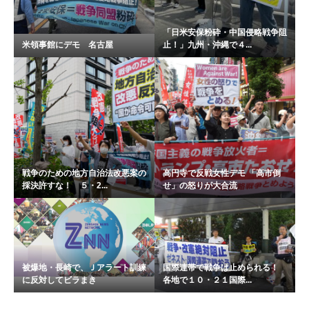
「日米安保粉砕・中国侵略戦争阻
米領事館にデモ 名古屋
止！」九州・沖縄で４...
戦争のための地方自治法改悪案の
高円寺で反戦女性デモ 「高市倒
採決許すな！ ５・2...
せ」の怒りが大合流
被爆地・長崎で、Ｊアラート訓練
国際連帯で戦争は止められる！
に反対してビラまき
各地で１０・２１国際...