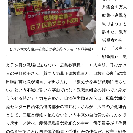
月集会１万人
結集へ進撃を
続けよう」と
訴えた。教育
労働者から
は、「改憲・
ヒロシマ大行動が広島市の中心街をデモ（６日午後）
戦争阻止！教
え子を再び戦場に送らない！広島教職員１００人声明」呼びかけ
人の平野綾子さん、賛同人の非正規教職員と、日教組奈良市の増
田順計書記長が発言。増田さんは「『教え子を
再び戦場に送らな
い』という不滅の誓いを字面ではなく教職員組合の闘いでよみが
えらせる時だ」と力を込めた。自治体労働者からは、広島労組交
流センター自治体労働者部会の福井利明さんが「広島の労働組合
として、二度と赤紙を配らないという本来の自治労のあり方を取
り戻す」と述べ、愛媛県職員労働組合の中村圭司委員長が「住民
の命を守ることは自治体労働者・労働組合の使命だ。改憲・戦争