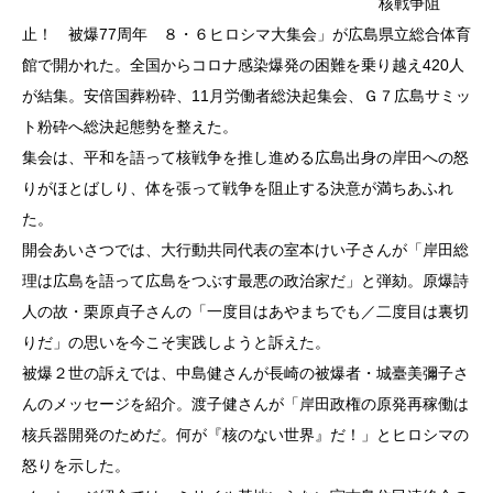
核戦争阻
止！ 被爆77周年 ８・６ヒロシマ大集会」が広島県立総合体育
館で開かれた。全国からコロナ感染爆発の困難を乗り越え420人
が結集。安倍国葬粉砕、11月労働者総決起集会、Ｇ７広島サミッ
ト粉砕へ総決起態勢を整えた。
集会は、平和を語って核戦争を推し進める広島出身の岸田への怒
りがほとばしり、体を張って戦争を阻止する決意が満ちあふれ
た。
開会あいさつでは、大行動共同代表の室本けい子さんが「岸田総
理は広島を語って広島をつぶす最悪の政治家だ」と弾劾。原爆詩
人の故・栗原貞子さんの「一度目はあやまちでも／二度目は裏切
りだ」の思いを今こそ実践しようと訴えた。
被爆２世の訴えでは、中島健さんが長崎の被爆者・城臺美彌子さ
んのメッセージを紹介。渡子健さんが「岸田政権の原発再稼働は
核兵器開発のためだ。何が『核のない世界』だ！」とヒロシマの
怒りを示した。