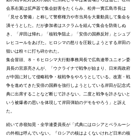
会系右翼は拡声器で集会妨害をたくらみ、松井一實広島市長は
「見せる警備」と称して警察権力や市当局を大量動員して集会を
潰そうとした。だが参加者はスクラムを組んで集会を防衛しぬ
き、「岸田は帰れ」「核戦争阻止」「安倍の国葬反対」とシュプ
レヒコールをあげた。ヒロシマの怒りを圧殺しようとする岸田の
狙いは粉々に打ち砕かれた。
集会冒頭、８・６ヒロシマ大行動事務局長で広島連帯ユニオン委
員長の宮原亮さんが、「ウクライナで戦争が始まり、日米両政府
が中国に対して侵略戦争・核戦争をやろうとしている。改憲・戦
争を進めてきた安倍の国葬を強行しようとしている岸田が記念式
典に出席することなど断じて許さない。二度と戦争を許さないと
いう被爆者の思いを体現して岸田弾劾のデモをやろう」と訴え
た。
続いて赤嶺知晃・全学連委員長が「式典にはロシアとベラルーシ
の外相は呼んでいない。『ロシアの核はよくないけれど日米の核