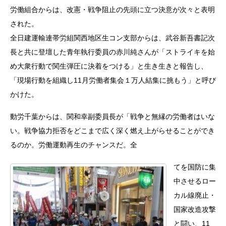
労働組合からは、改憲・戦争阻止の先頭に立つ決意が次々と表明
された。
全日建運輸連帯労組関西地区生コン支部からは、武谷新吾書記次
長と共に登壇した青年執行委員の赤川純さんが「ストライキを始
め大衆行動で関生弾圧に決着をつける」と生き生きと報告し、
「現場行動を組織し11月労働者集会１万人結集に挑もう」と呼び
かけた。
動労千葉からは、関和幸副委員長が「戦争と無縁の労働者はいな
い。戦争協力拒否をどこまで広く深く燃え上がらせることができ
るのか。労働運動再生のチャンスだ。全
てを国防に集
中させるロー
カル線廃止・
国家改造攻撃
と闘い、11