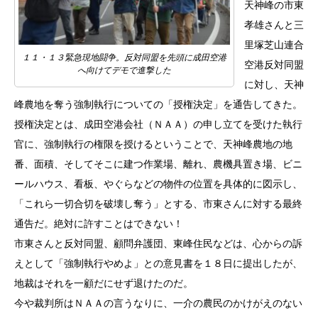
天神峰の市東
孝雄さんと三
里塚芝山連合
１１・１３緊急現地闘争。反対同盟を先頭に成田空港
空港反対同盟
へ向けてデモで進撃した
に対し、天神
峰農地を奪う強制執行についての「授権決定」を通告してきた。
授権決定とは、成田空港会社（ＮＡＡ）の申し立てを受けた執行
官に、強制執行の権限を授けるということで、天神峰農地の地
番、面積、そしてそこに建つ作業場、離れ、農機具置き場、ビニ
ールハウス、看板、やぐらなどの物件の位置を具体的に図示し、
「これら一切合切を破壊し奪う」とする、市東さんに対する最終
通告だ。絶対に許すことはできない！
市東さんと反対同盟、顧問弁護団、東峰住民などは、心からの訴
えとして「強制執行やめよ」との意見書を１８日に提出したが、
地裁はそれを一顧だにせず退けたのだ。
今や裁判所はＮＡＡの言うなりに、一介の農民のかけがえのない