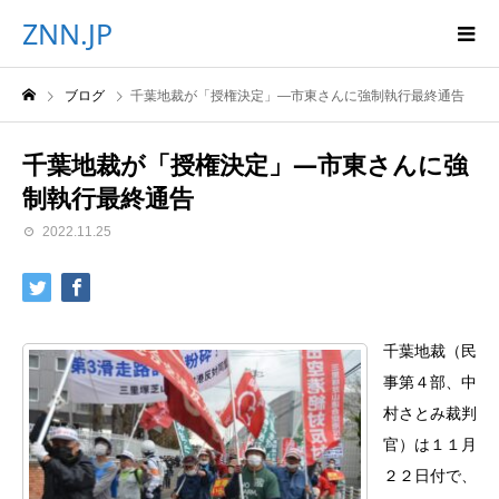
ZNN.JP
ブログ
千葉地裁が「授権決定」―市東さんに強制執行最終通告
千葉地裁が「授権決定」―市東さんに強
制執行最終通告
2022.11.25
千葉地裁（民
事第４部、中
村さとみ裁判
官）は１１月
２２日付で、