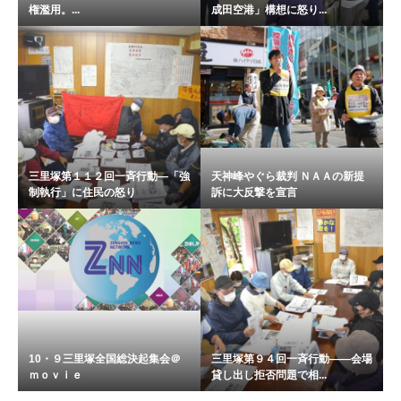
権濫用。...
成田空港」構想に怒り...
三里塚第１１２回一斉行動―「強
天神峰やぐら裁判 ＮＡＡの新提
制執行」に住民の怒り
訴に大反撃を宣言
10・９三里塚全国総決起集会＠
三里塚第９４回一斉行動――会場
ｍｏｖｉｅ
貸し出し拒否問題で相...