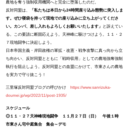
農地を奪う強制収用機関へと完全に堕落したのだ。
反対同盟は、
「私たちは本日から24時間座り込み態勢に突入しま
す。ぜひ寝袋を持って現地での座り込みに立ち上がってくださ
い。カンパ、差し入れもよろしくお願いいたします」
と訴えてい
る。この要請に断固応えよう。天神峰に駆けつけよう。１１・２
７現地闘争に決起しよう。
日本帝国主義・岸田政権の軍拡・改憲・戦争攻撃に真っ向から立
ち向かい、反対同盟とともに「戦時収用」としての農地強奪強制
執行を阻止しよう。反対同盟との血盟にかけて、市東さんの農地
を実力で守り抜こう！
三里塚反対同盟ブログの呼びかけ
https://www.sanrizuka-
doumei.jp/wp/2022/11/post-1935/
スケジュール
◎１１・２７天神峰現地闘争 １１月２７日（日） 午後１時
市東さん宅中庭集合 集会～デモ