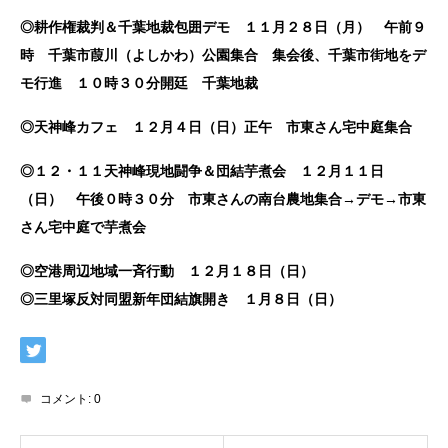
◎耕作権裁判＆千葉地裁包囲デモ １１月２８日（月） 午前９
時 千葉市葭川（よしかわ）公園集合 集会後、千葉市街地をデ
モ行進 １０時３０分開廷 千葉地裁
◎天神峰カフェ １２月４日（日）正午 市東さん宅中庭集合
◎１２・１１天神峰現地闘争＆団結芋煮会 １２月１１日
（日） 午後０時３０分 市東さんの南台農地集合→デモ→市東
さん宅中庭で芋煮会
◎空港周辺地域一斉行動 １２月１８日（日）
◎三里塚反対同盟新年団結旗開き １月８日（日）
コメント:
0